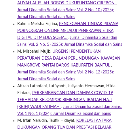
ALIYAH AL-ISLAH BOBOS DUKUPUNTANG CIREBON
,
Jurnal Dinamika Sosial dan Sains: Vol. 2 No. 10 (2025):
Jurnal Dinamika Sosial dan Sains
Rahma Melisha Fajrina,
PENCEGAHAN TINDAK PIDANA
PORNOGRAFI ONLINE MELALUI PENERAPAN ETIKA
DIGITAL DI MEDIA SOSIAL
,
Jurnal Dinamika Sosial dan
Sains: Vol. 2 No. 5 (2025): Jurnal Dinamika Sosial dan Sains
M. Misbahul Mujib,
URGENSI PEMBENTUKAN
PERATURAN DESA DALAM PERLINDUNGAN KAWASAN
MANGROVE PANTAI BAROS KABUPATEN BANTUL
,
Jurnal Dinamika Sosial dan Sains: Vol. 2 No. 12 (2025):
Jurnal Dinamika Sosial dan Sains
Atikah Lathofani, Lutfiyanti, Juliyanto Hermawan, Hilda
Firdaus,
PERKEMBANGAN DAN DAMPAK COVID-19
TERHADAP KELOMPOK BIMBINGAN IBADAH HAJI
(KBIH) WADI FATIMAH
,
Jurnal Dinamika Sosial dan Sains:
Vol. 1 No. 1 (2024): Jurnal Dinamika Sosial dan Sains
M. Irfan Narudin, Taufik Hidayat,
KORELASI ANTARA
DUKUNGAN ORANG TUA DAN PRESTASI BELAJAR