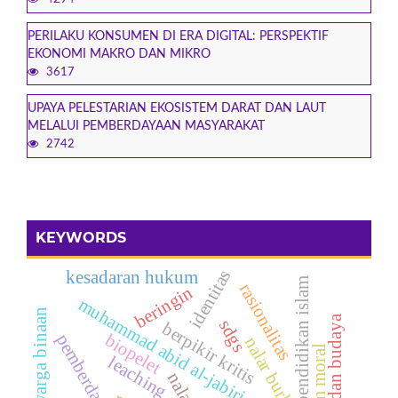
PERILAKU KONSUMEN DI ERA DIGITAL: PERSPEKTIF
EKONOMI MAKRO DAN MIKRO
3617
UPAYA PELESTARIAN EKOSISTEM DARAT DAN LAUT
MELALUI PEMBERDAYAAN MASYARAKAT
2742
KEYWORDS
identitas
kesadaran hukum
pendidikan islam
rasionalitas
beringin
muhammad abid al-jabiri
warga binaan
seni dan budaya
sdgs
berpikir kritis
biopelet
pemberdayaan
nalar burhani
leaching