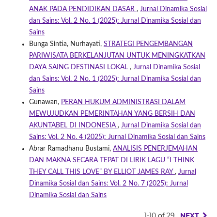
ANAK PADA PENDIDIKAN DASAR
,
Jurnal Dinamika Sosial
dan Sains: Vol. 2 No. 1 (2025): Jurnal Dinamika Sosial dan
Sains
Bunga Sintia, Nurhayati,
STRATEGI PENGEMBANGAN
PARIWISATA BERKELANJUTAN UNTUK MENINGKATKAN
DAYA SAING DESTINASI LOKAL
,
Jurnal Dinamika Sosial
dan Sains: Vol. 2 No. 1 (2025): Jurnal Dinamika Sosial dan
Sains
Gunawan,
PERAN HUKUM ADMINISTRASI DALAM
MEWUJUDKAN PEMERINTAHAN YANG BERSIH DAN
AKUNTABEL DI INDONESIA
,
Jurnal Dinamika Sosial dan
Sains: Vol. 2 No. 4 (2025): Jurnal Dinamika Sosial dan Sains
Abrar Ramadhanu Bustami,
ANALISIS PENERJEMAHAN
DAN MAKNA SECARA TEPAT DI LIRIK LAGU “I THINK
THEY CALL THIS LOVE” BY ELLIOT JAMES RAY
,
Jurnal
Dinamika Sosial dan Sains: Vol. 2 No. 7 (2025): Jurnal
Dinamika Sosial dan Sains
1-10 of 29
NEXT