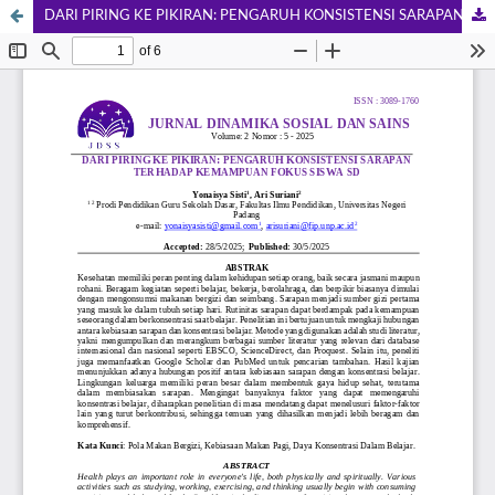
DARI PIRING KE PIKIRAN: PENGARUH KONSISTENSI SARAPAN TERHADAP KEMAMPUAN FOKUS SISWA SD