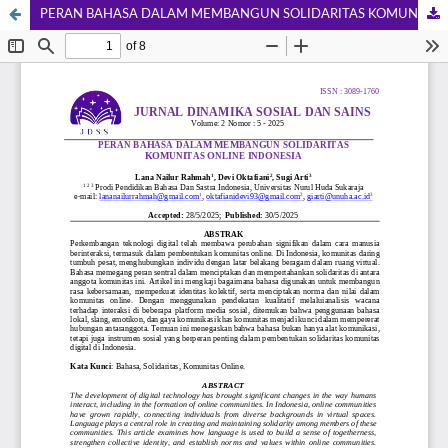
PERAN BAHASA DALAM MEMBANGUN SOLIDARITAS KOMUNITAS ONLINE INDONESIA