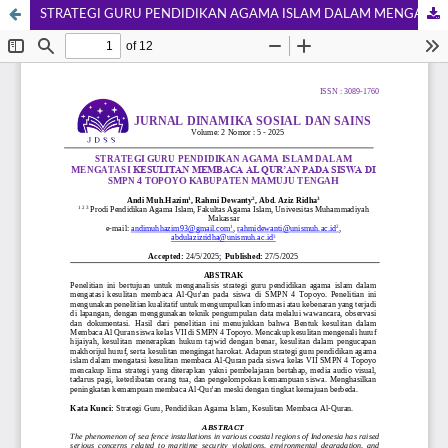
STRATEGI GURU PENDIDIKAN AGAMA ISLAM DALAM MENGATASI KESULITAN MEMBACA AL QUR’AN PADA SISWA DI SMPN 4 TOPOYO KABUPATEN MAMUJU TENGAH