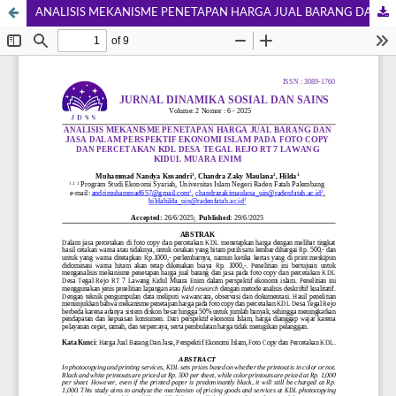
ANALISIS MEKANISME PENETAPAN HARGA JUAL BARANG DAN JASA DALAM PERSPEKTIF EKONOMI ISLAM PADA FOTO COPY DAN PERCETAKAN KDL DESA TEGAL REJO RT 7 LAWANG KIDUL MUARA ENIM