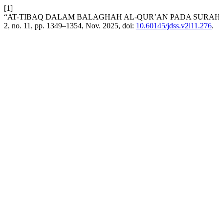
[1]
“AT-TIBAQ DALAM BALAGHAH AL-QUR’AN PADA SURAH
2, no. 11, pp. 1349–1354, Nov. 2025, doi:
10.60145/jdss.v2i11.276
.