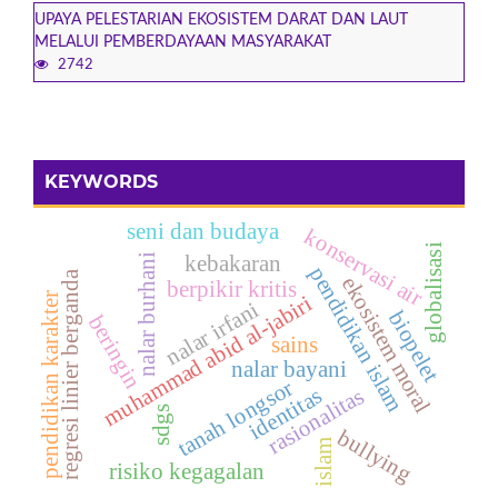
UPAYA PELESTARIAN EKOSISTEM DARAT DAN LAUT
MELALUI PEMBERDAYAAN MASYARAKAT
2742
KEYWORDS
seni dan budaya
konservasi air
globalisasi
kebakaran
nalar burhani
pendidikan islam
regresi linier berganda
ekosistem moral
berpikir kritis
pendidikan karakter
muhammad abid al-jabiri
nalar irfani
biopelet
beringin
sains
nalar bayani
tanah longsor
identitas
rasionalitas
sdgs
bullying
islam
risiko kegagalan