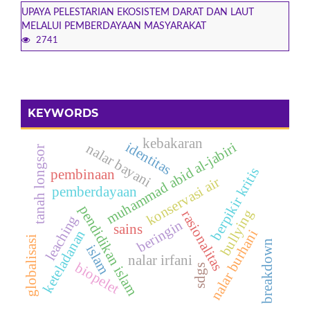
UPAYA PELESTARIAN EKOSISTEM DARAT DAN LAUT
MELALUI PEMBERDAYAAN MASYARAKAT
2741
KEYWORDS
kebakaran
identitas
muhammad abid al-jabiri
nalar bayani
tanah longsor
berpikir kritis
pembinaan
konservasi air
pemberdayaan
pendidikan islam
bullying
rasionalitas
leaching
beringin
sains
nalar burhani
keteladanan
globalisasi
breakdown
islam
nalar irfani
biopelet
sdgs