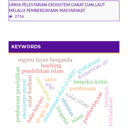
UPAYA PELESTARIAN EKOSISTEM DARAT DAN LAUT
MELALUI PEMBERDAYAAN MASYARAKAT
2756
KEYWORDS
globalisasi
regresi linier berganda
konservasi air
leaching
pembaruan pendidikan
muhammad abid al-jabiri
pendidikan islam
nalar burhani
rasionalitas
sains
berpikir kritis
ekosistem moral
sdgs
pembinaan
beringin
pemberdayaan
nalar irfani
nalar bayani
identitas
keteladanan
al-qur’an
biopelet
islam