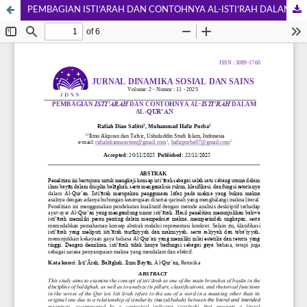
PEMBAGIAN ISTI’ARAH DAN CONTOHNYA AL-ISTI’RAH DALAM AL-QUR’AN