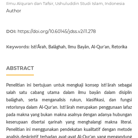
Ilmu Alquran dan Tafsir, Ushuluddin Studi Islam, Indonesia
Author
DOI:
https://doi.org/10.60145/jdss.v2i11.278
Keywords:
Isti‘Ārah, Balāghah, Ilmu Bayān, Al-Qur’an, Retorika
ABSTRACT
Penelitian ini bertujuan untuk mengkaji konsep isti‘ārah sebagai
salah satu cabang utama dalam ilmu bayān dalam disiplin
balāghah, serta menganalisis rukun, klasifikasi, dan fungsi
retorisnya dalam Al-Qur’an. Isti‘ārah merupakan penggunaan lafaz
pada makna yang bukan makna asalnya dengan adanya hubungan
keserupaan disertai qarinah yang menghalangi makna literal.
Penelitian ini menggunakan pendekatan kualitatif dengan metode
analisis deskriptif terhadap ayat-ayat Al-Qur’an yang mengandung