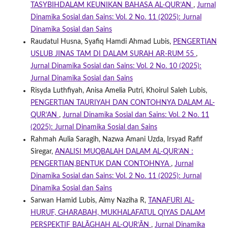
TASYBIHDALAM KEUNIKAN BAHASA AL-QUR’AN
,
Jurnal
Dinamika Sosial dan Sains: Vol. 2 No. 11 (2025): Jurnal
Dinamika Sosial dan Sains
Raudatul Husna, Syafiq Hamdi Ahmad Lubis,
PENGERTIAN
USLUB JINAS TAM DI DALAM SURAH AR-RUM 55
,
Jurnal Dinamika Sosial dan Sains: Vol. 2 No. 10 (2025):
Jurnal Dinamika Sosial dan Sains
Risyda Luthfiyah, Anisa Amelia Putri, Khoirul Saleh Lubis,
PENGERTIAN TAURIYAH DAN CONTOHNYA DALAM AL-
QUR’AN
,
Jurnal Dinamika Sosial dan Sains: Vol. 2 No. 11
(2025): Jurnal Dinamika Sosial dan Sains
Rahmah Aulia Saragih, Nazwa Amani Uzda, Irsyad Rafif
Siregar,
ANALISI MUQBALAH DALAM AL-QUR’AN :
PENGERTIAN,BENTUK DAN CONTOHNYA
,
Jurnal
Dinamika Sosial dan Sains: Vol. 2 No. 11 (2025): Jurnal
Dinamika Sosial dan Sains
Sarwan Hamid Lubis, Aimy Naziha R,
TANAFURI AL-
HURUF, GHARABAH, MUKHALAFATUL QIYAS DALAM
PERSPEKTIF BALĀGHAH AL-QUR’ĀN
,
Jurnal Dinamika