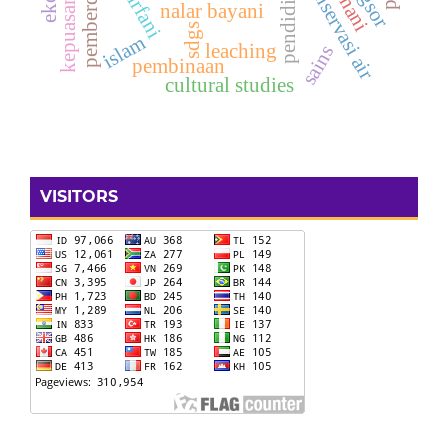
pemberdayaan
konservasi air
nalar bayani
sdgs
islam
leaching
sains
pembinaan
cultural studies
VISITORS