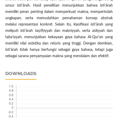
unsur isti‘ārah. Hasil penelitian menunjukkan bahwa isti‘ārah
memiliki peran penting dalam memperkuat makna, memperindah
ungkapan, serta memudahkan pemahaman konsep abstrak
melalui representasi konkret. Selain itu, klasifikasi isti‘ārah yang
meliputi isti‘ārah taṣrīḥiyyah dan makniyyah, serta asliyyah dan
taba‘iyyah, menunjukkan kekayaan gaya bahasa Al-Qur’an yang
memiliki nilai estetika dan retoris yang tinggi. Dengan demikian,
isti‘ārah tidak hanya berfungsi sebagai gaya bahasa, tetapi juga
sebagai sarana penyampaian makna yang mendalam dan efektif.
DOWNLOADS