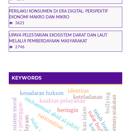
PERILAKU KONSUMEN DI ERA DIGITAL: PERSPEKTIF
EKONOMI MAKRO DAN MIKRO
3621
UPAYA PELESTARIAN EKOSISTEM DARAT DAN LAUT
MELALUI PEMBERDAYAAN MASYARAKAT
2746
KEYWORDS
identitas
kesadaran hukum
bullying
keteladanan
pemasyarakatan
muhammad abid al-jabiri
kualitas pelayanan
ekosistem moral
kepuasan pelanggan
beringin
pendidikan islam
tanah longsor
nalar burhani
rasionalitas
nalar irfani