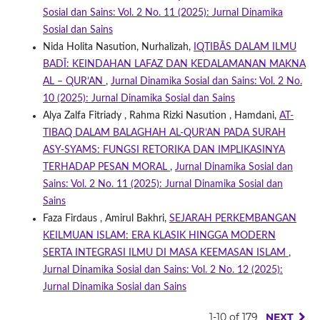
Sosial dan Sains: Vol. 2 No. 11 (2025): Jurnal Dinamika
Sosial dan Sains
Nida Holita Nasution, Nurhalizah,
IQTIBĀS DALAM ILMU
BADĪ: KEINDAHAN LAFAZ DAN KEDALAMANAN MAKNA
AL – QUR’AN
,
Jurnal Dinamika Sosial dan Sains: Vol. 2 No.
10 (2025): Jurnal Dinamika Sosial dan Sains
Alya Zalfa Fitriady , Rahma Rizki Nasution , Hamdani,
AT-
TIBAQ DALAM BALAGHAH AL-QUR’AN PADA SURAH
ASY-SYAMS: FUNGSI RETORIKA DAN IMPLIKASINYA
TERHADAP PESAN MORAL
,
Jurnal Dinamika Sosial dan
Sains: Vol. 2 No. 11 (2025): Jurnal Dinamika Sosial dan
Sains
Faza Firdaus , Amirul Bakhri,
SEJARAH PERKEMBANGAN
KEILMUAN ISLAM: ERA KLASIK HINGGA MODERN
SERTA INTEGRASI ILMU DI MASA KEEMASAN ISLAM
,
Jurnal Dinamika Sosial dan Sains: Vol. 2 No. 12 (2025):
Jurnal Dinamika Sosial dan Sains
1-10 of 179
NEXT