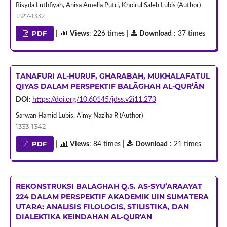
Risyda Luthfiyah, Anisa Amelia Putri, Khoirul Saleh Lubis (Author)
1327-1332
PDF
|
Views
: 226 times |
Download
: 37 times
TANAFURI AL-HURUF, GHARABAH, MUKHALAFATUL
QIYAS DALAM PERSPEKTIF BALĀGHAH AL-QUR’ĀN
DOI:
https://doi.org/10.60145/jdss.v2i11.273
Sarwan Hamid Lubis, Aimy Naziha R (Author)
1333-1342
PDF
|
Views
: 84 times |
Download
: 21 times
REKONSTRUKSI BALAGHAH Q.S. AS-SYU’ARAAYAT
224 DALAM PERSPEKTIF AKADEMIK UIN SUMATERA
UTARA: ANALISIS FILOLOGIS, STILISTIKA, DAN
DIALEKTIKA KEINDAHAN AL-QUR'AN