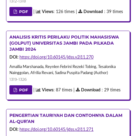
1312-1318
PDF
|
Views
: 126 times |
Download
: 39 times
ANALISIS KRITIS PERILAKU POLITIK MAHASISWA
(GOLPUT) UNIVERSITAS JAMBI PADA PILKADA
JAMBI 2024
DOI:
https://doi.org/10.60145/jdss.v2i11.270
Amallia Marshanada, Reynlen Febrini Rezeki Tobing, Tesalonika
Nainggolan, Afrilia Revani, Sadina Puspita Padang (Author)
1319-1326
PDF
|
Views
: 87 times |
Download
: 29 times
PENGERTIAN TAURIYAH DAN CONTOHNYA DALAM
AL-QUR’AN
DOI:
https://doi.org/10.60145/jdss.v2i11.271