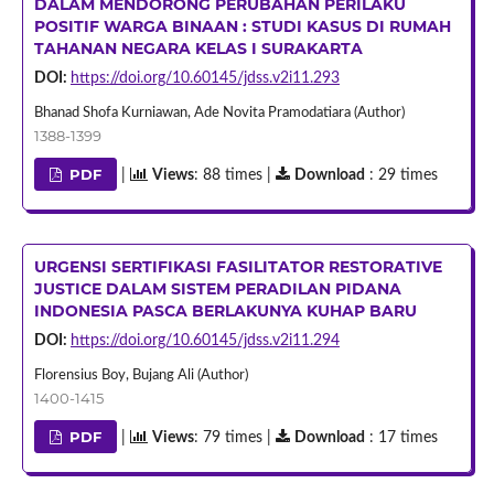
DALAM MENDORONG PERUBAHAN PERILAKU
POSITIF WARGA BINAAN : STUDI KASUS DI RUMAH
TAHANAN NEGARA KELAS I SURAKARTA
DOI:
https://doi.org/10.60145/jdss.v2i11.293
Bhanad Shofa Kurniawan, Ade Novita Pramodatiara (Author)
1388-1399
PDF
|
Views
: 88 times |
Download
: 29 times
URGENSI SERTIFIKASI FASILITATOR RESTORATIVE
JUSTICE DALAM SISTEM PERADILAN PIDANA
INDONESIA PASCA BERLAKUNYA KUHAP BARU
DOI:
https://doi.org/10.60145/jdss.v2i11.294
Florensius Boy, Bujang Ali (Author)
1400-1415
PDF
|
Views
: 79 times |
Download
: 17 times