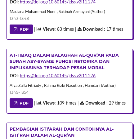
DOI:
https://doi.org/10.60145/jdss.v2i11.274
Maulana Muhammad Noer , Sakinah Armayani (Author)
1343-1348
PDF
|
Views
: 83 times |
Download
: 17 times
AT-TIBAQ DALAM BALAGHAH AL-QUR’AN PADA
SURAH ASY-SYAMS: FUNGSI RETORIKA DAN
IMPLIKASINYA TERHADAP PESAN MORAL
DOI:
https://doi.org/10.60145/jdss.v2i11.276
Alya Zalfa Fitriady , Rahma Rizki Nasution , Hamdani (Author)
1349-1354
PDF
|
Views
: 109 times |
Download
: 29 times
PEMBAGIAN ISTI’ARAH DAN CONTOHNYA AL-
ISTI’RAH DALAM AL-QUR’AN