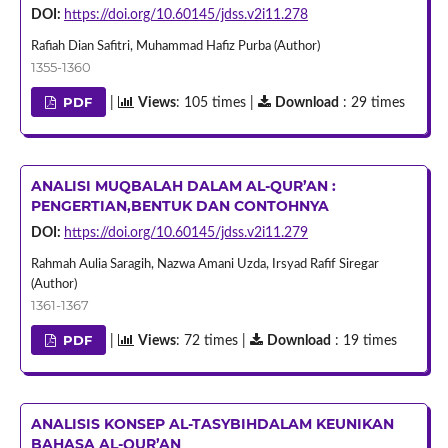
DOI:
https://doi.org/10.60145/jdss.v2i11.278
Rafiah Dian Safitri, Muhammad Hafiz Purba (Author)
1355-1360
PDF
|
Views
: 105 times |
Download
: 29 times
ANALISI MUQBALAH DALAM AL-QUR’AN :
PENGERTIAN,BENTUK DAN CONTOHNYA
DOI:
https://doi.org/10.60145/jdss.v2i11.279
Rahmah Aulia Saragih, Nazwa Amani Uzda, Irsyad Rafif Siregar
(Author)
1361-1367
PDF
|
Views
: 72 times |
Download
: 19 times
ANALISIS KONSEP AL-TASYBIHDALAM KEUNIKAN
BAHASA AL-QUR’AN