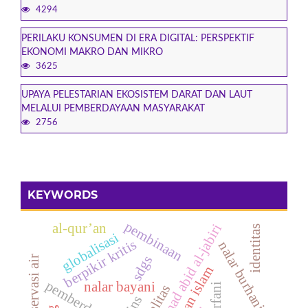
4294
PERILAKU KONSUMEN DI ERA DIGITAL: PERSPEKTIF
EKONOMI MAKRO DAN MIKRO
3625
UPAYA PELESTARIAN EKOSISTEM DARAT DAN LAUT
MELALUI PEMBERDAYAAN MASYARAKAT
2756
KEYWORDS
pembinaan
al-qur’an
muhammad abid al-jabiri
identitas
globalisasi
berpikir kritis
nalar burhani
sdgs
konservasi air
pemberdayaan
nalar bayani