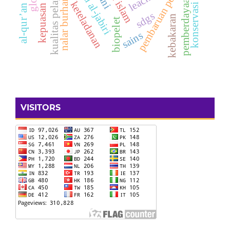
pembaruan pendidikan
kualitas pelayanan
konservasi air
nalar burhani
pemberdayaan
keteladanan
al-qur’an
sdgs
kebakaran
biopelet
sains
VISITORS