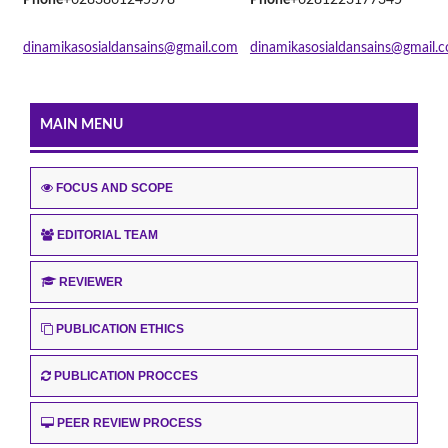
Phone
+6283861245578
Phone
+6281223177345
dinamikasosialdansains@gmail.com
dinamikasosialdansains@gmail.
MAIN MENU
FOCUS AND SCOPE
EDITORIAL TEAM
REVIEWER
PUBLICATION ETHICS
PUBLICATION PROCCES
PEER REVIEW PROCESS