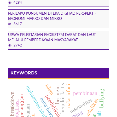
4294
PERILAKU KONSUMEN DI ERA DIGITAL: PERSPEKTIF
EKONOMI MAKRO DAN MIKRO
3617
UPAYA PELESTARIAN EKOSISTEM DARAT DAN LAUT
MELALUI PEMBERDAYAAN MASYARAKAT
2742
KEYWORDS
islam
berpikir kritis
nalar irfani
muhammad abid al-jabiri
beringin
bullying
pembinaan
breakdown
pendidikan islam
kepuasan pelanggan
nalar bayani
rasionalitas
globalisasi
leaching