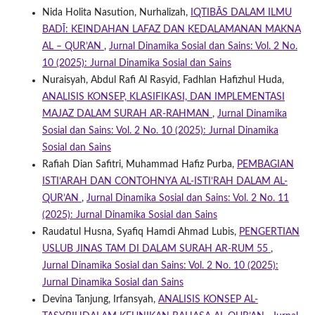
Nida Holita Nasution, Nurhalizah,
IQTIBĀS DALAM ILMU
BADĪ: KEINDAHAN LAFAZ DAN KEDALAMANAN MAKNA
AL – QUR’AN
,
Jurnal Dinamika Sosial dan Sains: Vol. 2 No.
10 (2025): Jurnal Dinamika Sosial dan Sains
Nuraisyah, Abdul Rafi Al Rasyid, Fadhlan Hafizhul Huda,
ANALISIS KONSEP, KLASIFIKASI, DAN IMPLEMENTASI
MAJAZ DALAM SURAH AR-RAHMAN
,
Jurnal Dinamika
Sosial dan Sains: Vol. 2 No. 10 (2025): Jurnal Dinamika
Sosial dan Sains
Rafiah Dian Safitri, Muhammad Hafiz Purba,
PEMBAGIAN
ISTI’ARAH DAN CONTOHNYA AL-ISTI’RAH DALAM AL-
QUR’AN
,
Jurnal Dinamika Sosial dan Sains: Vol. 2 No. 11
(2025): Jurnal Dinamika Sosial dan Sains
Raudatul Husna, Syafiq Hamdi Ahmad Lubis,
PENGERTIAN
USLUB JINAS TAM DI DALAM SURAH AR-RUM 55
,
Jurnal Dinamika Sosial dan Sains: Vol. 2 No. 10 (2025):
Jurnal Dinamika Sosial dan Sains
Devina Tanjung, Irfansyah,
ANALISIS KONSEP AL-