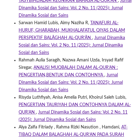
TASYBIHDALAM KEUNIKAN BAHASA AL-QUR’AN
,
Jurnal
Dinamika Sosial dan Sains: Vol. 2 No. 11 (2025): Jurnal
Dinamika Sosial dan Sains
Sarwan Hamid Lubis, Aimy Naziha R,
TANAFURI AL-
HURUF, GHARABAH, MUKHALAFATUL QIYAS DALAM
PERSPEKTIF BALĀGHAH AL-QUR’ĀN
,
Jurnal Dinamika
Sosial dan Sains: Vol. 2 No. 11 (2025): Jurnal Dinamika
Sosial dan Sains
Rahmah Aulia Saragih, Nazwa Amani Uzda, Irsyad Rafif
Siregar,
ANALISI MUQBALAH DALAM AL-QUR’AN :
PENGERTIAN,BENTUK DAN CONTOHNYA
,
Jurnal
Dinamika Sosial dan Sains: Vol. 2 No. 11 (2025): Jurnal
Dinamika Sosial dan Sains
Risyda Luthfiyah, Anisa Amelia Putri, Khoirul Saleh Lubis,
PENGERTIAN TAURIYAH DAN CONTOHNYA DALAM AL-
QUR’AN
,
Jurnal Dinamika Sosial dan Sains: Vol. 2 No. 11
(2025): Jurnal Dinamika Sosial dan Sains
Alya Zalfa Fitriady , Rahma Rizki Nasution , Hamdani,
AT-
TIBAQ DALAM BALAGHAH AL-QUR’AN PADA SURAH