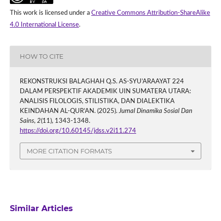
This work is licensed under a
Creative Commons Attribution-ShareAlike
4.0 International License
.
HOW TO CITE
REKONSTRUKSI BALAGHAH Q.S. AS-SYU’ARAAYAT 224
DALAM PERSPEKTIF AKADEMIK UIN SUMATERA UTARA:
ANALISIS FILOLOGIS, STILISTIKA, DAN DIALEKTIKA
KEINDAHAN AL-QUR’AN. (2025).
Jurnal Dinamika Sosial Dan
Sains
,
2
(11), 1343-1348.
https://doi.org/10.60145/jdss.v2i11.274
MORE CITATION FORMATS
Similar Articles