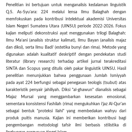
Penelitian ini bertujuan untuk menganalisis kedalaman linguistik
Q.S. As-Syu’ara: 224 melalui lensa Ilmu Balaghah dengan
memfokuskan pada kontribusi intelektual akademisi Universitas
Islam Negeri Sumatera Utara (UINSU) periode 2022-2026. Fokus
kajian meliputi dekonstruksi ayat menggunakan trilogi Balaghah:
Ilmu Ma’ani (analisis struktur kalimat), Ilmu Bayan (analisis majaz
dan diksi), serta Ilmu Badi’ (estetika bunyi dan rima). Metode yang
digunakan adalah kualitatif deskriptif dengan pendekatan studi
literatur (library research) terhadap artikel jurnal terakreditasi
SINTA dan Scopus yang ditulis oleh pakar linguistik UINSU. Hasil
penelitian menunjukkan bahwa penggunaan Jumlah Ismiyyah
pada ayat 224 berfungsi sebagai penegasan teologis (tsubut) atas
karakteristik penyair jahiliyah. Diksi "al-ghawun" dianalisis sebagai
Majaz Mursal yang menggambarkan kesesatan emosional,
sementara konsistensi Fashilah (rima) mengukuhkan i’jaz Al-Qur'an
sebagai bentuk "proteksi Ilahi" yang membedakan wahyu dari
produk puitis manusia. Kajian ini memberikan kontribusi bagi
pengembangan metodologi tafsir ilmi berbasis stilistika di