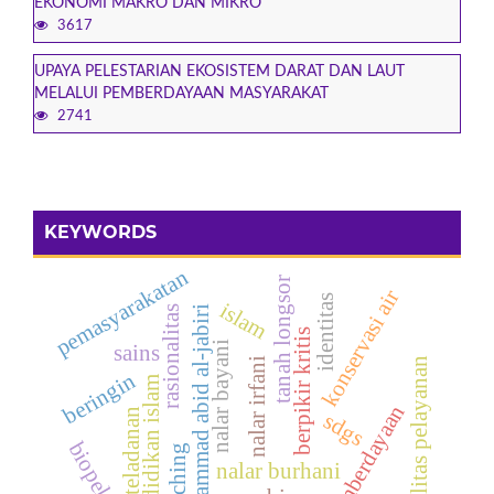
EKONOMI MAKRO DAN MIKRO
3617
UPAYA PELESTARIAN EKOSISTEM DARAT DAN LAUT
MELALUI PEMBERDAYAAN MASYARAKAT
2741
KEYWORDS
pemasyarakatan
tanah longsor
konservasi air
identitas
islam
muhammad abid al-jabiri
rasionalitas
berpikir kritis
nalar bayani
sains
nalar irfani
kualitas pelayanan
beringin
pendidikan islam
pemberdayaan
keteladanan
sdgs
biopelet
leaching
nalar burhani