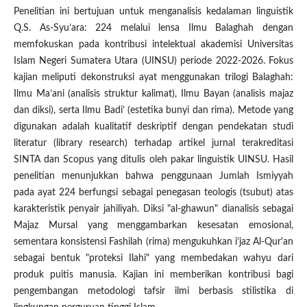
Penelitian ini bertujuan untuk menganalisis kedalaman linguistik
Q.S. As-Syu’ara: 224 melalui lensa Ilmu Balaghah dengan
memfokuskan pada kontribusi intelektual akademisi Universitas
Islam Negeri Sumatera Utara (UINSU) periode 2022-2026. Fokus
kajian meliputi dekonstruksi ayat menggunakan trilogi Balaghah:
Ilmu Ma’ani (analisis struktur kalimat), Ilmu Bayan (analisis majaz
dan diksi), serta Ilmu Badi’ (estetika bunyi dan rima). Metode yang
digunakan adalah kualitatif deskriptif dengan pendekatan studi
literatur (library research) terhadap artikel jurnal terakreditasi
SINTA dan Scopus yang ditulis oleh pakar linguistik UINSU. Hasil
penelitian menunjukkan bahwa penggunaan Jumlah Ismiyyah
pada ayat 224 berfungsi sebagai penegasan teologis (tsubut) atas
karakteristik penyair jahiliyah. Diksi "al-ghawun" dianalisis sebagai
Majaz Mursal yang menggambarkan kesesatan emosional,
sementara konsistensi Fashilah (rima) mengukuhkan i’jaz Al-Qur'an
sebagai bentuk "proteksi Ilahi" yang membedakan wahyu dari
produk puitis manusia. Kajian ini memberikan kontribusi bagi
pengembangan metodologi tafsir ilmi berbasis stilistika di