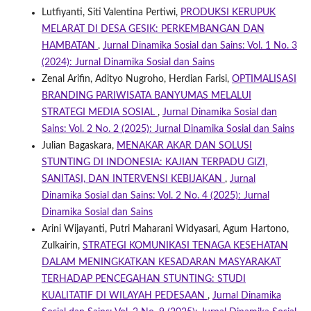
Lutfiyanti, Siti Valentina Pertiwi,
PRODUKSI KERUPUK
MELARAT DI DESA GESIK: PERKEMBANGAN DAN
HAMBATAN
,
Jurnal Dinamika Sosial dan Sains: Vol. 1 No. 3
(2024): Jurnal Dinamika Sosial dan Sains
Zenal Arifin, Adityo Nugroho, Herdian Farisi,
OPTIMALISASI
BRANDING PARIWISATA BANYUMAS MELALUI
STRATEGI MEDIA SOSIAL
,
Jurnal Dinamika Sosial dan
Sains: Vol. 2 No. 2 (2025): Jurnal Dinamika Sosial dan Sains
Julian Bagaskara,
MENAKAR AKAR DAN SOLUSI
STUNTING DI INDONESIA: KAJIAN TERPADU GIZI,
SANITASI, DAN INTERVENSI KEBIJAKAN
,
Jurnal
Dinamika Sosial dan Sains: Vol. 2 No. 4 (2025): Jurnal
Dinamika Sosial dan Sains
Arini Wijayanti, Putri Maharani Widyasari, Agum Hartono,
Zulkairin,
STRATEGI KOMUNIKASI TENAGA KESEHATAN
DALAM MENINGKATKAN KESADARAN MASYARAKAT
TERHADAP PENCEGAHAN STUNTING: STUDI
KUALITATIF DI WILAYAH PEDESAAN
,
Jurnal Dinamika