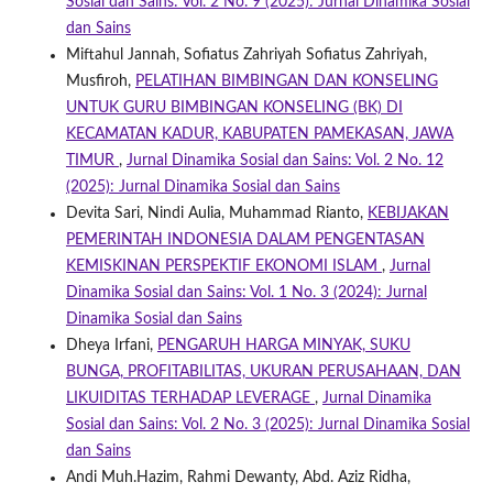
Sosial dan Sains: Vol. 2 No. 9 (2025): Jurnal Dinamika Sosial
dan Sains
Miftahul Jannah, Sofiatus Zahriyah Sofiatus Zahriyah,
Musfiroh,
PELATIHAN BIMBINGAN DAN KONSELING
UNTUK GURU BIMBINGAN KONSELING (BK) DI
KECAMATAN KADUR, KABUPATEN PAMEKASAN, JAWA
TIMUR
,
Jurnal Dinamika Sosial dan Sains: Vol. 2 No. 12
(2025): Jurnal Dinamika Sosial dan Sains
Devita Sari, Nindi Aulia, Muhammad Rianto,
KEBIJAKAN
PEMERINTAH INDONESIA DALAM PENGENTASAN
KEMISKINAN PERSPEKTIF EKONOMI ISLAM
,
Jurnal
Dinamika Sosial dan Sains: Vol. 1 No. 3 (2024): Jurnal
Dinamika Sosial dan Sains
Dheya Irfani,
PENGARUH HARGA MINYAK, SUKU
BUNGA, PROFITABILITAS, UKURAN PERUSAHAAN, DAN
LIKUIDITAS TERHADAP LEVERAGE
,
Jurnal Dinamika
Sosial dan Sains: Vol. 2 No. 3 (2025): Jurnal Dinamika Sosial
dan Sains
Andi Muh.Hazim, Rahmi Dewanty, Abd. Aziz Ridha,