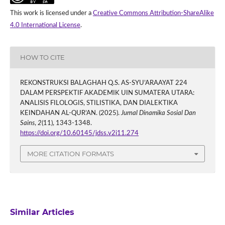
This work is licensed under a
Creative Commons Attribution-ShareAlike
4.0 International License
.
HOW TO CITE
REKONSTRUKSI BALAGHAH Q.S. AS-SYU’ARAAYAT 224
DALAM PERSPEKTIF AKADEMIK UIN SUMATERA UTARA:
ANALISIS FILOLOGIS, STILISTIKA, DAN DIALEKTIKA
KEINDAHAN AL-QUR’AN. (2025).
Jurnal Dinamika Sosial Dan
Sains
,
2
(11), 1343-1348.
https://doi.org/10.60145/jdss.v2i11.274
MORE CITATION FORMATS
Similar Articles