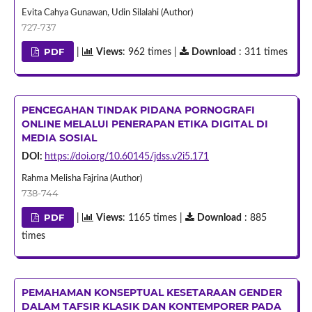
Evita Cahya Gunawan, Udin Silalahi (Author)
727-737
PDF
|
Views
: 962 times |
Download
: 311 times
PENCEGAHAN TINDAK PIDANA PORNOGRAFI
ONLINE MELALUI PENERAPAN ETIKA DIGITAL DI
MEDIA SOSIAL
DOI:
https://doi.org/10.60145/jdss.v2i5.171
Rahma Melisha Fajrina (Author)
738-744
PDF
|
Views
: 1165 times |
Download
: 885
times
PEMAHAMAN KONSEPTUAL KESETARAAN GENDER
DALAM TAFSIR KLASIK DAN KONTEMPORER PADA