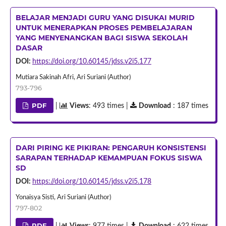
BELAJAR MENJADI GURU YANG DISUKAI MURID
UNTUK MENERAPKAN PROSES PEMBELAJARAN
YANG MENYENANGKAN BAGI SISWA SEKOLAH
DASAR
DOI:
https://doi.org/10.60145/jdss.v2i5.177
Mutiara Sakinah Afri, Ari Suriani (Author)
793-796
PDF
|
Views
: 493 times |
Download
: 187 times
DARI PIRING KE PIKIRAN: PENGARUH KONSISTENSI
SARAPAN TERHADAP KEMAMPUAN FOKUS SISWA
SD
DOI:
https://doi.org/10.60145/jdss.v2i5.178
Yonaisya Sisti, Ari Suriani (Author)
797-802
PDF
|
Views
: 977 times |
Download
: 622 times