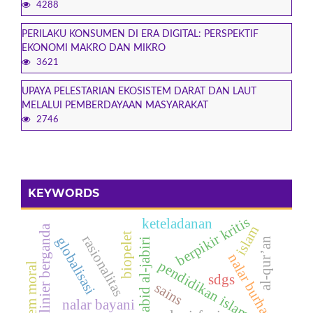
4288
PERILAKU KONSUMEN DI ERA DIGITAL: PERSPEKTIF
EKONOMI MAKRO DAN MIKRO
3621
UPAYA PELESTARIAN EKOSISTEM DARAT DAN LAUT
MELALUI PEMBERDAYAAN MASYARAKAT
2746
KEYWORDS
berpikir kritis
keteladanan
regresi linier berganda
islam
biopelet
rasionalitas
globalisasi
al-qur’an
muhammad abid al-jabiri
nalar burhani
pendidikan islam
ekosistem moral
sdgs
sains
nalar bayani