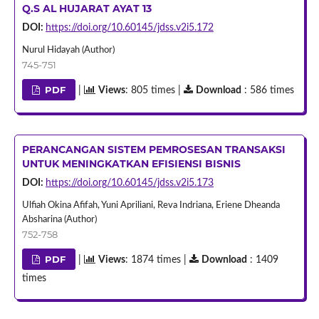
Q.S AL HUJARAT AYAT 13
DOI:
https://doi.org/10.60145/jdss.v2i5.172
Nurul Hidayah (Author)
745-751
PDF
|
Views
: 805 times |
Download
: 586 times
PERANCANGAN SISTEM PEMROSESAN TRANSAKSI
UNTUK MENINGKATKAN EFISIENSI BISNIS
DOI:
https://doi.org/10.60145/jdss.v2i5.173
Ulfiah Okina Afifah, Yuni Apriliani, Reva Indriana, Eriene Dheanda
Absharina (Author)
752-758
PDF
|
Views
: 1874 times |
Download
: 1409
times