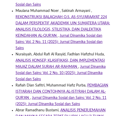
Sosial dan Sains
Maulana Muhammad Noer , Sakinah Armayani ,
REKONSTRUKSI BALAGHAH Q.S. AS-SYU’ARAAYAT 224
DALAM PERSPEKTIF AKADEMIK UIN SUMATERA UTARA:
ANALISIS FILOLOGIS, STILISTIKA, DAN DIALEKTIKA
KEINDAHAN AL-QUR'AN
,
Jurnal Dinamika Sosial dan
Sains: Vol. 2 No. 11 (2025): Jurnal Dinamika Sosial dan
Sains
Nuraisyah, Abdul Rafi Al Rasyid, Fadhlan Hafizhul Huda,
ANALISIS KONSEP, KLASIFIKASI, DAN IMPLEMENTASI
MAJAZ DALAM SURAH AR-RAHMAN
,
Jurnal Dinamika
Sosial dan Sains: Vol. 2 No. 10 (2025): Jurnal Dinamika
Sosial dan Sains
Rafiah Dian Safitri, Muhammad Hafiz Purba,
PEMBAGIAN
ISTI’ARAH DAN CONTOHNYA AL-ISTI’RAH DALAM AL-
QUR’AN
,
Jurnal Dinamika Sosial dan Sains: Vol. 2 No. 11
(2025): Jurnal Dinamika Sosial dan Sains
Abrar Ramadhanu Bustami,
ANALISIS PENERJEMAHAN