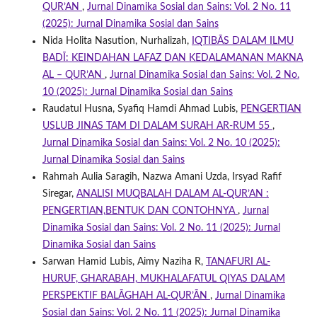
QUR’AN
,
Jurnal Dinamika Sosial dan Sains: Vol. 2 No. 11
(2025): Jurnal Dinamika Sosial dan Sains
Nida Holita Nasution, Nurhalizah,
IQTIBĀS DALAM ILMU
BADĪ: KEINDAHAN LAFAZ DAN KEDALAMANAN MAKNA
AL – QUR’AN
,
Jurnal Dinamika Sosial dan Sains: Vol. 2 No.
10 (2025): Jurnal Dinamika Sosial dan Sains
Raudatul Husna, Syafiq Hamdi Ahmad Lubis,
PENGERTIAN
USLUB JINAS TAM DI DALAM SURAH AR-RUM 55
,
Jurnal Dinamika Sosial dan Sains: Vol. 2 No. 10 (2025):
Jurnal Dinamika Sosial dan Sains
Rahmah Aulia Saragih, Nazwa Amani Uzda, Irsyad Rafif
Siregar,
ANALISI MUQBALAH DALAM AL-QUR’AN :
PENGERTIAN,BENTUK DAN CONTOHNYA
,
Jurnal
Dinamika Sosial dan Sains: Vol. 2 No. 11 (2025): Jurnal
Dinamika Sosial dan Sains
Sarwan Hamid Lubis, Aimy Naziha R,
TANAFURI AL-
HURUF, GHARABAH, MUKHALAFATUL QIYAS DALAM
PERSPEKTIF BALĀGHAH AL-QUR’ĀN
,
Jurnal Dinamika
Sosial dan Sains: Vol. 2 No. 11 (2025): Jurnal Dinamika