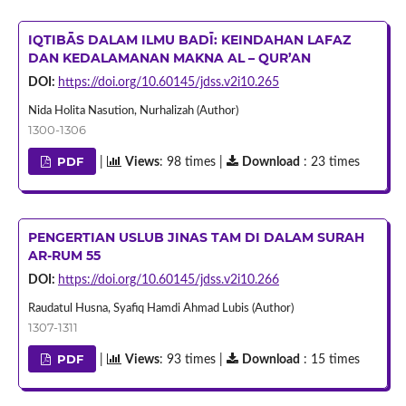
IQTIBĀS DALAM ILMU BADĪ: KEINDAHAN LAFAZ
DAN KEDALAMANAN MAKNA AL – QUR’AN
DOI:
https://doi.org/10.60145/jdss.v2i10.265
Nida Holita Nasution, Nurhalizah (Author)
1300-1306
PDF
|
Views
: 98 times |
Download
: 23 times
PENGERTIAN USLUB JINAS TAM DI DALAM SURAH
AR-RUM 55
DOI:
https://doi.org/10.60145/jdss.v2i10.266
Raudatul Husna, Syafiq Hamdi Ahmad Lubis (Author)
1307-1311
PDF
|
Views
: 93 times |
Download
: 15 times