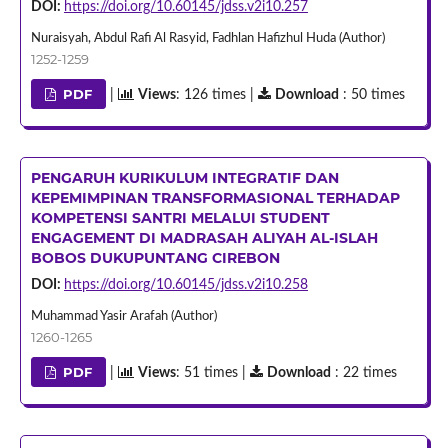
DOI:
https://doi.org/10.60145/jdss.v2i10.257
Nuraisyah, Abdul Rafi Al Rasyid, Fadhlan Hafizhul Huda (Author)
1252-1259
PDF
|
Views
: 126 times |
Download
: 50 times
PENGARUH KURIKULUM INTEGRATIF DAN
KEPEMIMPINAN TRANSFORMASIONAL TERHADAP
KOMPETENSI SANTRI MELALUI STUDENT
ENGAGEMENT DI MADRASAH ALIYAH AL-ISLAH
BOBOS DUKUPUNTANG CIREBON
DOI:
https://doi.org/10.60145/jdss.v2i10.258
Muhammad Yasir Arafah (Author)
1260-1265
PDF
|
Views
: 51 times |
Download
: 22 times