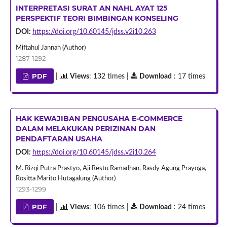
INTERPRETASI SURAT AN NAHL AYAT 125
PERSPEKTIF TEORI BIMBINGAN KONSELING
DOI:
https://doi.org/10.60145/jdss.v2i10.263
Miftahul Jannah (Author)
1287-1292
PDF
|
Views
: 132 times |
Download
: 17 times
HAK KEWAJIBAN PENGUSAHA E-COMMERCE
DALAM MELAKUKAN PERIZINAN DAN
PENDAFTARAN USAHA
DOI:
https://doi.org/10.60145/jdss.v2i10.264
M. Rizqi Putra Prastyo, Aji Restu Ramadhan, Rasdy Agung Prayoga,
Rositta Marito Hutagalung (Author)
1293-1299
PDF
|
Views
: 106 times |
Download
: 24 times