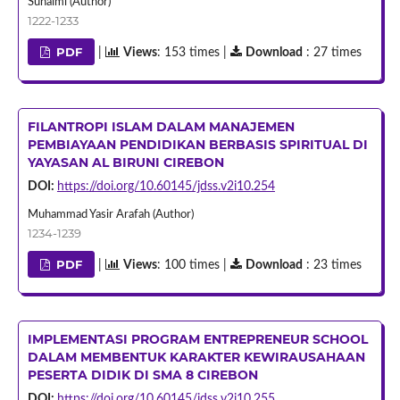
Suhaimi (Author)
1222-1233
PDF
|
Views
: 153 times |
Download
: 27 times
FILANTROPI ISLAM DALAM MANAJEMEN
PEMBIAYAAN PENDIDIKAN BERBASIS SPIRITUAL DI
YAYASAN AL BIRUNI CIREBON
DOI:
https://doi.org/10.60145/jdss.v2i10.254
Muhammad Yasir Arafah (Author)
1234-1239
PDF
|
Views
: 100 times |
Download
: 23 times
IMPLEMENTASI PROGRAM ENTREPRENEUR SCHOOL
DALAM MEMBENTUK KARAKTER KEWIRAUSAHAAN
PESERTA DIDIK DI SMA 8 CIREBON
DOI:
https://doi.org/10.60145/jdss.v2i10.255