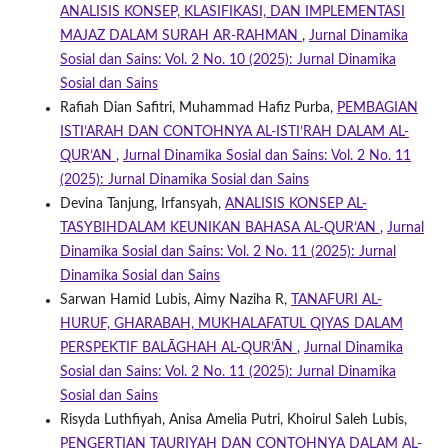
ANALISIS KONSEP, KLASIFIKASI, DAN IMPLEMENTASI
MAJAZ DALAM SURAH AR-RAHMAN
,
Jurnal Dinamika
Sosial dan Sains: Vol. 2 No. 10 (2025): Jurnal Dinamika
Sosial dan Sains
Rafiah Dian Safitri, Muhammad Hafiz Purba,
PEMBAGIAN
ISTI’ARAH DAN CONTOHNYA AL-ISTI’RAH DALAM AL-
QUR’AN
,
Jurnal Dinamika Sosial dan Sains: Vol. 2 No. 11
(2025): Jurnal Dinamika Sosial dan Sains
Devina Tanjung, Irfansyah,
ANALISIS KONSEP AL-
TASYBIHDALAM KEUNIKAN BAHASA AL-QUR’AN
,
Jurnal
Dinamika Sosial dan Sains: Vol. 2 No. 11 (2025): Jurnal
Dinamika Sosial dan Sains
Sarwan Hamid Lubis, Aimy Naziha R,
TANAFURI AL-
HURUF, GHARABAH, MUKHALAFATUL QIYAS DALAM
PERSPEKTIF BALĀGHAH AL-QUR’ĀN
,
Jurnal Dinamika
Sosial dan Sains: Vol. 2 No. 11 (2025): Jurnal Dinamika
Sosial dan Sains
Risyda Luthfiyah, Anisa Amelia Putri, Khoirul Saleh Lubis,
PENGERTIAN TAURIYAH DAN CONTOHNYA DALAM AL-