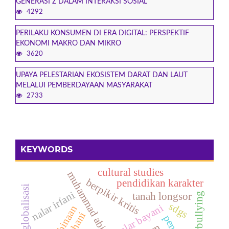
GENERASI Z DALAM INTERAKSI SOSIAL
4292
PERILAKU KONSUMEN DI ERA DIGITAL: PERSPEKTIF
EKONOMI MAKRO DAN MIKRO
3620
UPAYA PELESTARIAN EKOSISTEM DARAT DAN LAUT
MELALUI PEMBERDAYAAN MASYARAKAT
2733
KEYWORDS
cultural studies
muhammad abid al-jabiri
berpikir kritis
pendidikan karakter
globalisasi
nalar irfani
tanah longsor
cyberbullying
sdgs
nalar bayani