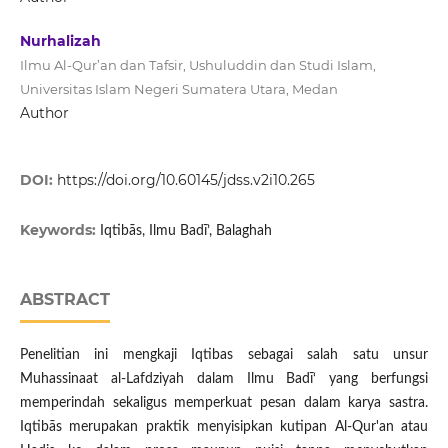
Nurhalizah
Ilmu Al-Qur’an dan Tafsir, Ushuluddin dan Studi Islam,
Universitas Islam Negeri Sumatera Utara, Medan
Author
DOI:
https://doi.org/10.60145/jdss.v2i10.265
Keywords:
Iqtibās, Ilmu Badī’, Balaghah
ABSTRACT
Penelitian ini mengkaji Iqtibas sebagai salah satu unsur
Muhassinaat al-Lafdziyah dalam Ilmu Badī‘ yang berfungsi
memperindah sekaligus memperkuat pesan dalam karya sastra.
Iqtibās merupakan praktik menyisipkan kutipan Al-Qur'an atau