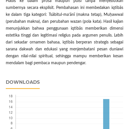
Hadis ke dalam prosa maupun puisi tanpa menyebutkan
sumbernya secara eksplisit. Pembahasan ini membedakan iqtibās
ke dalam tiga kategori: Tsābitul-ma‘ānī (makna tetap), Muḥawwal
(perubahan makna), dan perubahan wazan (pola kata). Hasil kajian
menunjukkan bahwa penggunaan iqtibās memberikan dimensi
estetika tinggi dan legitimasi religius pada argumen penulis. Lebih
dari sekadar ornamen bahasa, iqtibās berperan strategis sebagai
sarana dakwah dan edukasi yang menjembatani pesan duniawi
dengan nilai-nilai spiritual, sehingga mampu memberikan kesan
mendalam bagi pembaca maupun pendengar.
DOWNLOADS