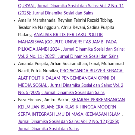
QUR’AN
,
Jurnal Dinamika Sosial dan Sains: Vol. 2 No. 11
(2025): Jurnal Dinamika Sosial dan Sains
Amallia Marshanada, Reynlen Febrini Rezeki Tobing,
Tesalonika Nainggolan, Afrilia Revani, Sadina Puspita
Padang,
ANALISIS KRITIS PERILAKU POLITIK
MAHASISWA (GOLPUT) UNIVERSITAS JAMBI PADA
PILKADA JAMBI 2024
,
Jurnal Dinamika Sosial dan Sains:
Vol. 2 No. 11 (2025): Jurnal Dinamika Sosial dan Sains
Amanda Puspita, Arfian Suciramdhan, Ikmal, Muhammad
Nazril, Putria Nuraliza,
PROPAGANDA BUZZER SEBAGAI
ALAT POLITIK DALAM PENGEMBANGAN OPINI DI
MEDIA SOSIAL
,
Jurnal Dinamika Sosial dan Sains: Vol. 2
No. 5 (2025): Jurnal Dinamika Sosial dan Sains
Faza Firdaus , Amirul Bakhri,
SEJARAH PERKEMBANGAN
KEILMUAN ISLAM: ERA KLASIK HINGGA MODERN
SERTA INTEGRASI ILMU DI MASA KEEMASAN ISLAM
,
Jurnal Dinamika Sosial dan Sains: Vol. 2 No. 12 (2025):
Jurnal Dinamika Sosial dan Sains