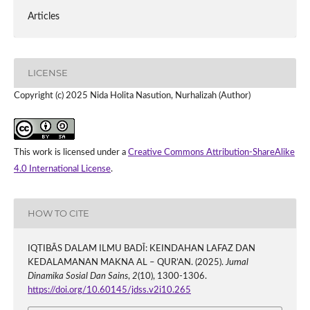
Articles
LICENSE
Copyright (c) 2025 Nida Holita Nasution, Nurhalizah (Author)
This work is licensed under a
Creative Commons Attribution-ShareAlike
4.0 International License
.
HOW TO CITE
IQTIBĀS DALAM ILMU BADĪ: KEINDAHAN LAFAZ DAN
KEDALAMANAN MAKNA AL – QUR’AN. (2025).
Jurnal
Dinamika Sosial Dan Sains
,
2
(10), 1300-1306.
https://doi.org/10.60145/jdss.v2i10.265