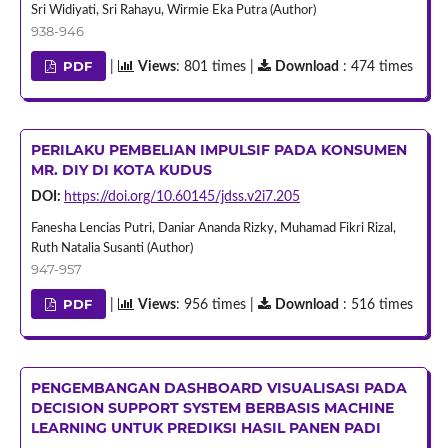
Sri Widiyati, Sri Rahayu, Wirmie Eka Putra (Author)
938-946
PDF
|
Views
: 801 times |
Download
: 474 times
PERILAKU PEMBELIAN IMPULSIF PADA KONSUMEN
MR. DIY DI KOTA KUDUS
DOI:
https://doi.org/10.60145/jdss.v2i7.205
Fanesha Lencias Putri, Daniar Ananda Rizky, Muhamad Fikri Rizal,
Ruth Natalia Susanti (Author)
947-957
PDF
|
Views
: 956 times |
Download
: 516 times
PENGEMBANGAN DASHBOARD VISUALISASI PADA
DECISION SUPPORT SYSTEM BERBASIS MACHINE
LEARNING UNTUK PREDIKSI HASIL PANEN PADI