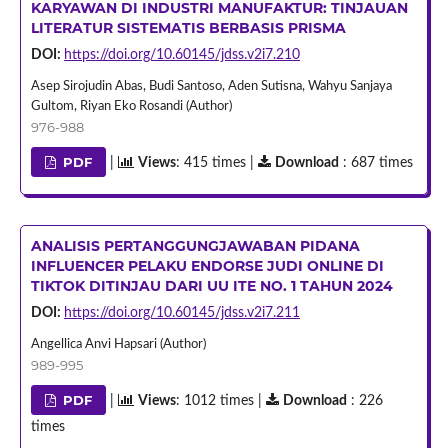
KARYAWAN DI INDUSTRI MANUFAKTUR: TINJAUAN
LITERATUR SISTEMATIS BERBASIS PRISMA
DOI:
https://doi.org/10.60145/jdss.v2i7.210
Asep Sirojudin Abas, Budi Santoso, Aden Sutisna, Wahyu Sanjaya
Gultom, Riyan Eko Rosandi (Author)
976-988
PDF
|
Views
: 415 times |
Download
: 687 times
ANALISIS PERTANGGUNGJAWABAN PIDANA
INFLUENCER PELAKU ENDORSE JUDI ONLINE DI
TIKTOK DITINJAU DARI UU ITE NO. 1 TAHUN 2024
DOI:
https://doi.org/10.60145/jdss.v2i7.211
Angellica Anvi Hapsari (Author)
989-995
PDF
|
Views
: 1012 times |
Download
: 226
times