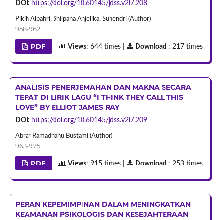
DOI:
https://doi.org/10.60145/jdss.v2i7.208
Pikih Alpahri, Shilpana Anjelika, Suhendri (Author)
958-962
PDF
|
Views
: 644 times |
Download
: 217 times
ANALISIS PENERJEMAHAN DAN MAKNA SECARA
TEPAT DI LIRIK LAGU “I THINK THEY CALL THIS
LOVE” BY ELLIOT JAMES RAY
DOI:
https://doi.org/10.60145/jdss.v2i7.209
Abrar Ramadhanu Bustami (Author)
963-975
PDF
|
Views
: 915 times |
Download
: 253 times
PERAN KEPEMIMPINAN DALAM MENINGKATKAN
KEAMANAN PSIKOLOGIS DAN KESEJAHTERAAN