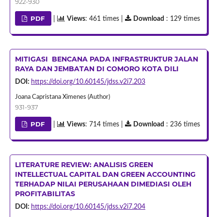
922-930
PDF
|
Views
: 461 times |
Download
: 129 times
MITIGASI BENCANA PADA INFRASTRUKTUR JALAN
RAYA DAN JEMBATAN DI COMORO KOTA DILI
DOI:
https://doi.org/10.60145/jdss.v2i7.203
Joana Capristana Ximenes (Author)
931-937
PDF
|
Views
: 714 times |
Download
: 236 times
LITERATURE REVIEW: ANALISIS GREEN
INTELLECTUAL CAPITAL DAN GREEN ACCOUNTING
TERHADAP NILAI PERUSAHAAN DIMEDIASI OLEH
PROFITABILITAS
DOI:
https://doi.org/10.60145/jdss.v2i7.204