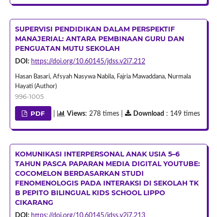
SUPERVISI PENDIDIKAN DALAM PERSPEKTIF
MANAJERIAL: ANTARA PEMBINAAN GURU DAN
PENGUATAN MUTU SEKOLAH
DOI:
https://doi.org/10.60145/jdss.v2i7.212
Hasan Basari, Afsyah Nasywa Nabila, Fajria Mawaddana, Nurmala
Hayati (Author)
996-1005
PDF
|
Views
: 278 times |
Download
: 149 times
KOMUNIKASI INTERPERSONAL ANAK USIA 5–6
TAHUN PASCA PAPARAN MEDIA DIGITAL YOUTUBE:
COCOMELON BERDASARKAN STUDI
FENOMENOLOGIS PADA INTERAKSI DI SEKOLAH TK
B PEPITO BILINGUAL KIDS SCHOOL LIPPO
CIKARANG
DOI:
https://doi.org/10.60145/jdss.v2i7.213