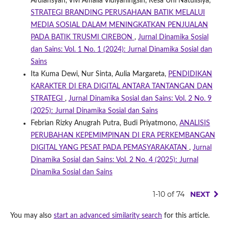
Ardiansyah, Vivi Amalia Vidiyaningsih, Resa Uni Natulisiya,
STRATEGI BRANDING PERUSAHAAN BATIK MELALUI
MEDIA SOSIAL DALAM MENINGKATKAN PENJUALAN
PADA BATIK TRUSMI CIREBON
,
Jurnal Dinamika Sosial
dan Sains: Vol. 1 No. 1 (2024): Jurnal Dinamika Sosial dan
Sains
Ita Kuma Dewi, Nur Sinta, Aulia Margareta,
PENDIDIKAN
KARAKTER DI ERA DIGITAL ANTARA TANTANGAN DAN
STRATEGI
,
Jurnal Dinamika Sosial dan Sains: Vol. 2 No. 9
(2025): Jurnal Dinamika Sosial dan Sains
Febrian Rizky Anugrah Putra, Budi Priyatmono,
ANALISIS
PERUBAHAN KEPEMIMPINAN DI ERA PERKEMBANGAN
DIGITAL YANG PESAT PADA PEMASYARAKATAN
,
Jurnal
Dinamika Sosial dan Sains: Vol. 2 No. 4 (2025): Jurnal
Dinamika Sosial dan Sains
1-10 of 74
NEXT
You may also
start an advanced similarity search
for this article.