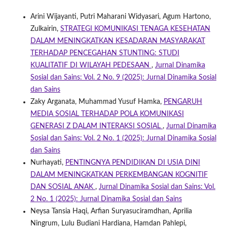
Arini Wijayanti, Putri Maharani Widyasari, Agum Hartono,
Zulkairin,
STRATEGI KOMUNIKASI TENAGA KESEHATAN
DALAM MENINGKATKAN KESADARAN MASYARAKAT
TERHADAP PENCEGAHAN STUNTING: STUDI
KUALITATIF DI WILAYAH PEDESAAN
,
Jurnal Dinamika
Sosial dan Sains: Vol. 2 No. 9 (2025): Jurnal Dinamika Sosial
dan Sains
Zaky Arganata, Muhammad Yusuf Hamka,
PENGARUH
MEDIA SOSIAL TERHADAP POLA KOMUNIKASI
GENERASI Z DALAM INTERAKSI SOSIAL
,
Jurnal Dinamika
Sosial dan Sains: Vol. 2 No. 1 (2025): Jurnal Dinamika Sosial
dan Sains
Nurhayati,
PENTINGNYA PENDIDIKAN DI USIA DINI
DALAM MENINGKATKAN PERKEMBANGAN KOGNITIF
DAN SOSIAL ANAK
,
Jurnal Dinamika Sosial dan Sains: Vol.
2 No. 1 (2025): Jurnal Dinamika Sosial dan Sains
Neysa Tansia Haqi, Arfian Suryasuciramdhan, Aprilia
Ningrum, Lulu Budiani Hardiana, Hamdan Pahlepi,