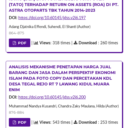
(TATO) TERHADAP RETURN ON ASSETS (ROA) DI PT.
ASTRA OTOPARTS TBK TAHUN 2014-2023
DOI:
https://doi.org/10.60145/jdss.v2i6.197
Adang Djatnika Effendi, Suhendi, El Shanti (Author)
864-875
PDF
|
Views
: 318 times |
Download
: 260 times
ANALISIS MEKANISME PENETAPAN HARGA JUAL
BARANG DAN JASA DALAM PERSPEKTIF EKONOMI
ISLAM PADA FOTO COPY DAN PERCETAKAN KDL
DESA TEGAL REJO RT 7 LAWANG KIDUL MUARA
ENIM
DOI:
https://doi.org/10.60145/jdss.v2i6.200
Muhammad Nandya Kusandri, Chandra Zaky Maulana, Hilda (Author)
876-884
PDF
|
Views
: 543 times |
Download
: 253 times