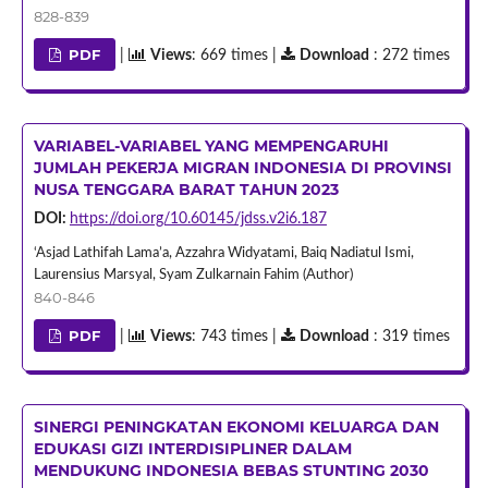
828-839
PDF
|
Views
: 669 times |
Download
: 272 times
VARIABEL-VARIABEL YANG MEMPENGARUHI
JUMLAH PEKERJA MIGRAN INDONESIA DI PROVINSI
NUSA TENGGARA BARAT TAHUN 2023
DOI:
https://doi.org/10.60145/jdss.v2i6.187
‘Asjad Lathifah Lama’a, Azzahra Widyatami, Baiq Nadiatul Ismi,
Laurensius Marsyal, Syam Zulkarnain Fahim (Author)
840-846
PDF
|
Views
: 743 times |
Download
: 319 times
SINERGI PENINGKATAN EKONOMI KELUARGA DAN
EDUKASI GIZI INTERDISIPLINER DALAM
MENDUKUNG INDONESIA BEBAS STUNTING 2030