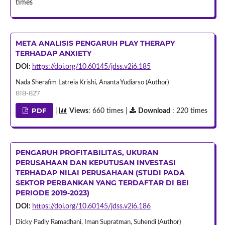
times
META ANALISIS PENGARUH PLAY THERAPY
TERHADAP ANXIETY
DOI:
https://doi.org/10.60145/jdss.v2i6.185
Nada Sherafim Latreia Krishi, Ananta Yudiarso (Author)
818-827
PDF
|
Views
: 660 times |
Download
: 220 times
PENGARUH PROFITABILITAS, UKURAN
PERUSAHAAN DAN KEPUTUSAN INVESTASI
TERHADAP NILAI PERUSAHAAN (STUDI PADA
SEKTOR PERBANKAN YANG TERDAFTAR DI BEI
PERIODE 2019-2023)
DOI:
https://doi.org/10.60145/jdss.v2i6.186
Dicky Padly Ramadhani, Iman Supratman, Suhendi (Author)