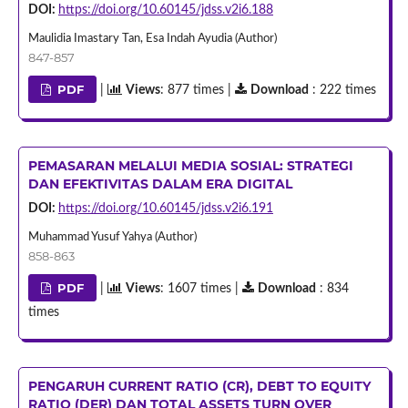
DOI:
https://doi.org/10.60145/jdss.v2i6.188
Maulidia Imastary Tan, Esa Indah Ayudia (Author)
847-857
PDF
|
Views
: 877 times |
Download
: 222 times
PEMASARAN MELALUI MEDIA SOSIAL: STRATEGI
DAN EFEKTIVITAS DALAM ERA DIGITAL
DOI:
https://doi.org/10.60145/jdss.v2i6.191
Muhammad Yusuf Yahya (Author)
858-863
PDF
|
Views
: 1607 times |
Download
: 834
times
PENGARUH CURRENT RATIO (CR), DEBT TO EQUITY
RATIO (DER) DAN TOTAL ASSETS TURN OVER