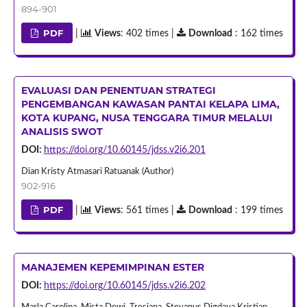
894-901
PDF
|
Views
: 402 times |
Download
: 162 times
EVALUASI DAN PENENTUAN STRATEGI
PENGEMBANGAN KAWASAN PANTAI KELAPA LIMA,
KOTA KUPANG, NUSA TENGGARA TIMUR MELALUI
ANALISIS SWOT
DOI:
https://doi.org/10.60145/jdss.v2i6.201
Dian Kristy Atmasari Ratuanak (Author)
902-916
PDF
|
Views
: 561 times |
Download
: 199 times
MANAJEMEN KEPEMIMPINAN ESTER
DOI:
https://doi.org/10.60145/jdss.v2i6.202