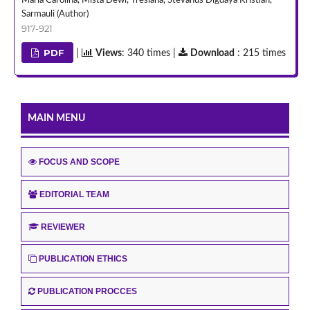
Marla Carolina, Mista Dewi, Tresiana, Stevanus Digdaya Kristian,
Sarmauli (Author)
917-921
PDF
|
Views
: 340 times |
Download
: 215 times
MAIN MENU
FOCUS AND SCOPE
EDITORIAL TEAM
REVIEWER
PUBLICATION ETHICS
PUBLICATION PROCCES