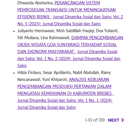
Dheanda Absharina,
PERANCANGAN SISTEM
PEMROSESAN TRANSAKSI UNTUK MENINGKATKAN
EFISIENSI BISNIS
,
Jurnal Dinamika Sosial dan Sains: Vol. 2
No. 5 (2025): Jurnal Dinamika Sosial dan Sains
Juliyanto Hermawan, Moh Sabilillah Haqiqi, Dea Yulianti,
Siti Muliana, Lina Rahmawati,
DAMPAK PENGEMBANGAN
OBJEK WISATA GOA SUNYARAGI TERHADAP SOSIAL
DAN EKONOMI MASYARAKAT
,
Jurnal Dinamika Sosial
dan Sains: Vol. 1 No. 2 (2024): Jurnal Dinamika Sosial dan
Sains
Hilda Firdaus, Sesar Aprilianto, Nabil Abdullah, Riany
Kencanawati, Yuni Khiyaroh,
ANALISIS KEBIJAKAN
PENGEMBANGAN PRODUKSI PERTANIAN DALAM
MENGATASI KEMISKINAN DI KABUPATEN BREBES
,
Jurnal Dinamika Sosial dan Sains: Vol. 1 No. 1 (2024):
Jurnal Dinamika Sosial dan Sains
1-10 of 139
NEXT