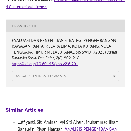
This work is licensed under a
Creative Commons Attribution-ShareAlike
4.0 International License
.
HOW TO CITE
EVALUASI DAN PENENTUAN STRATEGI PENGEMBANGAN
KAWASAN PANTAI KELAPA LIMA, KOTA KUPANG, NUSA
TENGGARA TIMUR MELALUI ANALISIS SWOT. (2025).
Jurnal
Dinamika Sosial Dan Sains
,
2
(6), 902-916.
https://doi.org/10.60145/jdss.v2i6.201
MORE CITATION FORMATS
Similar Articles
Lutfiyanti, Siti Aminah, Ayi Siti Ainun, Muhammad Ilham
Bahaudin, Rivan Hamzah,
ANALISIS PENGEMBANGAN