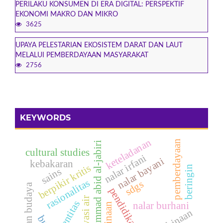
PERILAKU KONSUMEN DI ERA DIGITAL: PERSPEKTIF
EKONOMI MAKRO DAN MIKRO
3625
UPAYA PELESTARIAN EKOSISTEM DARAT DAN LAUT
MELALUI PEMBERDAYAAN MASYARAKAT
2756
KEYWORDS
keteladanan
pemberdayaan
muhammad abid al-jabiri
cultural studies
nalar irfani
nalar bayani
kebakaran
berpikir kritis
beringin
sains
rasionalitas
sdgs
seni dan budaya
pendidikan islam
identitas
nalar burhani