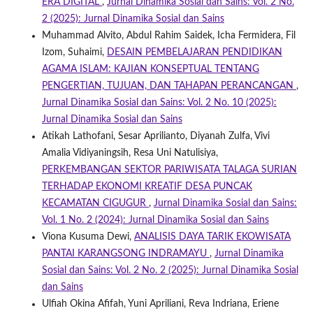
ERA DIGITAL
,
Jurnal Dinamika Sosial dan Sains: Vol. 2 No.
2 (2025): Jurnal Dinamika Sosial dan Sains
Muhammad Alvito, Abdul Rahim Saidek, Icha Fermidera, Fil
Izom, Suhaimi,
DESAIN PEMBELAJARAN PENDIDIKAN
AGAMA ISLAM: KAJIAN KONSEPTUAL TENTANG
PENGERTIAN, TUJUAN, DAN TAHAPAN PERANCANGAN
,
Jurnal Dinamika Sosial dan Sains: Vol. 2 No. 10 (2025):
Jurnal Dinamika Sosial dan Sains
Atikah Lathofani, Sesar Aprilianto, Diyanah Zulfa, Vivi
Amalia Vidiyaningsih, Resa Uni Natulisiya,
PERKEMBANGAN SEKTOR PARIWISATA TALAGA SURIAN
TERHADAP EKONOMI KREATIF DESA PUNCAK
KECAMATAN CIGUGUR
,
Jurnal Dinamika Sosial dan Sains:
Vol. 1 No. 2 (2024): Jurnal Dinamika Sosial dan Sains
Viona Kusuma Dewi,
ANALISIS DAYA TARIK EKOWISATA
PANTAI KARANGSONG INDRAMAYU
,
Jurnal Dinamika
Sosial dan Sains: Vol. 2 No. 2 (2025): Jurnal Dinamika Sosial
dan Sains
Ulfiah Okina Afifah, Yuni Apriliani, Reva Indriana, Eriene