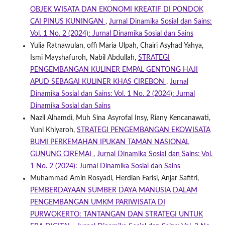
OBJEK WISATA DAN EKONOMI KREATIF DI PONDOK
CAI PINUS KUNINGAN
,
Jurnal Dinamika Sosial dan Sains:
Vol. 1 No. 2 (2024): Jurnal Dinamika Sosial dan Sains
Yulia Ratnawulan, offi Maria Ulpah, Chairi Asyhad Yahya,
Ismi Mayshafuroh, Nabil Abdullah,
STRATEGI
PENGEMBANGAN KULINER EMPAL GENTONG HAJI
APUD SEBAGAI KULINER KHAS CIREBON
,
Jurnal
Dinamika Sosial dan Sains: Vol. 1 No. 2 (2024): Jurnal
Dinamika Sosial dan Sains
Nazil Alhamdi, Muh Sina Asyrofal Insy, Riany Kencanawati,
Yuni Khiyaroh,
STRATEGI PENGEMBANGAN EKOWISATA
BUMI PERKEMAHAN IPUKAN TAMAN NASIONAL
GUNUNG CIREMAI
,
Jurnal Dinamika Sosial dan Sains: Vol.
1 No. 2 (2024): Jurnal Dinamika Sosial dan Sains
Muhammad Amin Rosyadi, Herdian Farisi, Anjar Safitri,
PEMBERDAYAAN SUMBER DAYA MANUSIA DALAM
PENGEMBANGAN UMKM PARIWISATA DI
PURWOKERTO: TANTANGAN DAN STRATEGI UNTUK