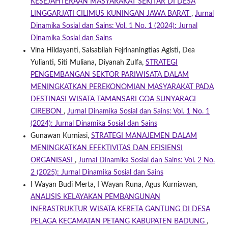
KESEJAHTERAAN MASYARAKAT SEKITAR DI DESA
LINGGARJATI CILIMUS KUNINGAN JAWA BARAT
,
Jurnal
Dinamika Sosial dan Sains: Vol. 1 No. 1 (2024): Jurnal
Dinamika Sosial dan Sains
Vina Hildayanti, Salsabilah Fejrinaningtias Agisti, Dea
Yulianti, Siti Muliana, Diyanah Zulfa,
STRATEGI
PENGEMBANGAN SEKTOR PARIWISATA DALAM
MENINGKATKAN PEREKONOMIAN MASYARAKAT PADA
DESTINASI WISATA TAMANSARI GOA SUNYARAGI
CIREBON
,
Jurnal Dinamika Sosial dan Sains: Vol. 1 No. 1
(2024): Jurnal Dinamika Sosial dan Sains
Gunawan Kurniasi,
STRATEGI MANAJEMEN DALAM
MENINGKATKAN EFEKTIVITAS DAN EFISIENSI
ORGANISASI
,
Jurnal Dinamika Sosial dan Sains: Vol. 2 No.
2 (2025): Jurnal Dinamika Sosial dan Sains
I Wayan Budi Merta, I Wayan Runa, Agus Kurniawan,
ANALISIS KELAYAKAN PEMBANGUNAN
INFRASTRUKTUR WISATA KERETA GANTUNG DI DESA
PELAGA KECAMATAN PETANG KABUPATEN BADUNG
,