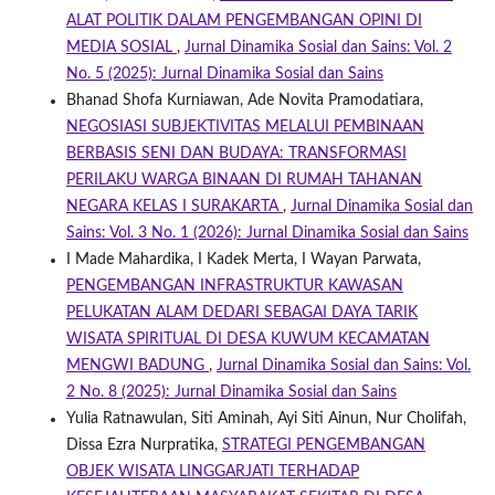
ALAT POLITIK DALAM PENGEMBANGAN OPINI DI
MEDIA SOSIAL
,
Jurnal Dinamika Sosial dan Sains: Vol. 2
No. 5 (2025): Jurnal Dinamika Sosial dan Sains
Bhanad Shofa Kurniawan, Ade Novita Pramodatiara,
NEGOSIASI SUBJEKTIVITAS MELALUI PEMBINAAN
BERBASIS SENI DAN BUDAYA: TRANSFORMASI
PERILAKU WARGA BINAAN DI RUMAH TAHANAN
NEGARA KELAS I SURAKARTA
,
Jurnal Dinamika Sosial dan
Sains: Vol. 3 No. 1 (2026): Jurnal Dinamika Sosial dan Sains
I Made Mahardika, I Kadek Merta, I Wayan Parwata,
PENGEMBANGAN INFRASTRUKTUR KAWASAN
PELUKATAN ALAM DEDARI SEBAGAI DAYA TARIK
WISATA SPIRITUAL DI DESA KUWUM KECAMATAN
MENGWI BADUNG
,
Jurnal Dinamika Sosial dan Sains: Vol.
2 No. 8 (2025): Jurnal Dinamika Sosial dan Sains
Yulia Ratnawulan, Siti Aminah, Ayi Siti Ainun, Nur Cholifah,
Dissa Ezra Nurpratika,
STRATEGI PENGEMBANGAN
OBJEK WISATA LINGGARJATI TERHADAP