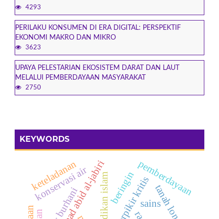
4293
PERILAKU KONSUMEN DI ERA DIGITAL: PERSPEKTIF
EKONOMI MAKRO DAN MIKRO
3623
UPAYA PELESTARIAN EKOSISTEM DARAT DAN LAUT
MELALUI PEMBERDAYAAN MASYARAKAT
2750
KEYWORDS
pemberdayaan
keteladanan
muhammad abid al-jabiri
konservasi air
beringin
pendidikan islam
berpikir kritis
tanah longsor
nalar burhani
sains