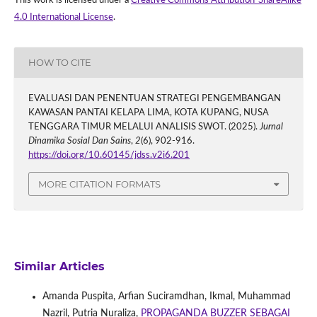
This work is licensed under a
Creative Commons Attribution-ShareAlike
4.0 International License
.
HOW TO CITE
EVALUASI DAN PENENTUAN STRATEGI PENGEMBANGAN
KAWASAN PANTAI KELAPA LIMA, KOTA KUPANG, NUSA
TENGGARA TIMUR MELALUI ANALISIS SWOT. (2025).
Jurnal
Dinamika Sosial Dan Sains
,
2
(6), 902-916.
https://doi.org/10.60145/jdss.v2i6.201
MORE CITATION FORMATS
Similar Articles
Amanda Puspita, Arfian Suciramdhan, Ikmal, Muhammad
Nazril, Putria Nuraliza,
PROPAGANDA BUZZER SEBAGAI