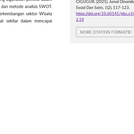
CIGUGUR. (2025).
Jurnal Dinamik
if dan metode analisis SWOT.
Sosial Dan Sains
,
1
(2), 117-123.
 perkembangan sektor Wisata
https://doi.org/10.60145/jdss.v1i
2.59
kat sekitar dalam mencapai
MORE CITATION FORMATS