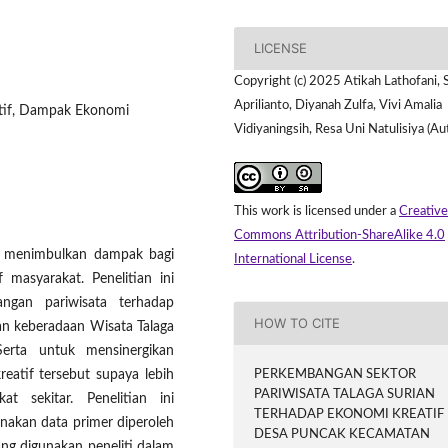
LICENSE
Copyright (c) 2025 Atikah Lathofani, 
Aprilianto, Diyanah Zulfa, Vivi Amalia
atif, Dampak Ekonomi
Vidiyaningsih, Resa Uni Natulisiya (Au
This work is licensed under a
Creative
Commons Attribution-ShareAlike 4.0
n menimbulkan dampak bagi
International License
.
 masyarakat. Penelitian ini
gan pariwisata terhadap
HOW TO CITE
an keberadaan Wisata Talaga
Serta untuk mensinergikan
eatif tersebut supaya lebih
PERKEMBANGAN SEKTOR
PARIWISATA TALAGA SURIAN
t sekitar. Penelitian ini
TERHADAP EKONOMI KREATIF
nakan data primer diperoleh
DESA PUNCAK KECAMATAN
ang digunakan peneliti dalam