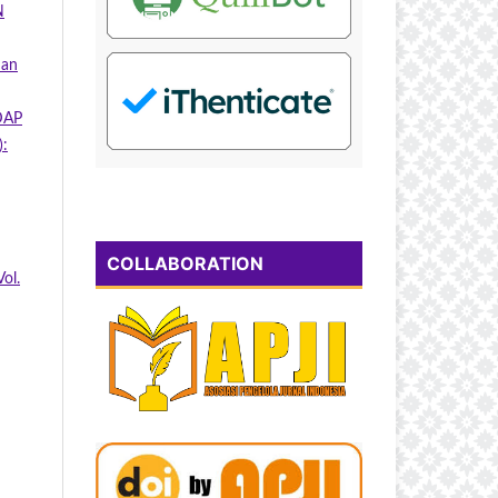
N
dan
DAP
):
COLLABORATION
ol.