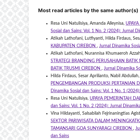
Most read articles by the same author(s)
Resa Uni Natulisiya, Amanda Alleynisa,
UPAYA
Sosial dan Sains: Vol. 1 No. 2 (2024): Jurnal D
Atikah Lathofani, Lutfiyanti, Hilda Firdaus, Se
KABUPATEN CIREBON
,
Jurnal Dinamika Sosia
Atikah Lathofani, Nurannisa Khumaeroh Azzahro,
STRATEGI BRANDING PERUSAHAAN BATIK
BATIK TRUSMI CIREBON
,
Jurnal Dinamika So
Hilda Firdaus, Sesar Aprilianto, Nabil Abdulla
PENGEMBANGAN PRODUKSI PERTANIAN D
Dinamika Sosial dan Sains: Vol. 1 No. 1 (2024)
Resa Uni Natulisiya,
UPAYA PEMERINTAH DA
dan Sains: Vol. 1 No. 2 (2024): Jurnal Dinamik
Vina Hildayanti, Salsabilah Fejrinaningtias Agis
SEKTOR PARIWISATA DALAM MENINGKATK
TAMANSARI GOA SUNYARAGI CIREBON
,
Ju
dan Sains