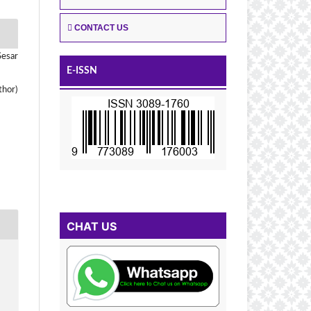
CONTACT US
Sesar
E-ISSN
thor)
CHAT US