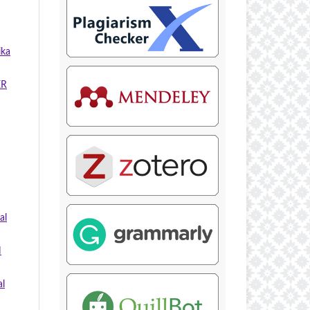
ika
ER
al
N
al