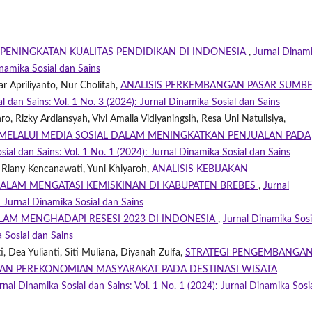
 PENINGKATAN KUALITAS PENDIDIKAN DI INDONESIA
,
Jurnal Dinam
inamika Sosial dan Sains
sar Apriliyanto, Nur Cholifah,
ANALISIS PERKEMBANGAN PASAR SUMB
l dan Sains: Vol. 1 No. 3 (2024): Jurnal Dinamika Sosial dan Sains
 Rizky Ardiansyah, Vivi Amalia Vidiyaningsih, Resa Uni Natulisiya,
 MELALUI MEDIA SOSIAL DALAM MENINGKATKAN PENJUALAN PADA
sial dan Sains: Vol. 1 No. 1 (2024): Jurnal Dinamika Sosial dan Sains
h, Riany Kencanawati, Yuni Khiyaroh,
ANALISIS KEBIJAKAN
ALAM MENGATASI KEMISKINAN DI KABUPATEN BREBES
,
Jurnal
: Jurnal Dinamika Sosial dan Sains
LAM MENGHADAPI RESESI 2023 DI INDONESIA
,
Jurnal Dinamika Sosi
a Sosial dan Sains
ti, Dea Yulianti, Siti Muliana, Diyanah Zulfa,
STRATEGI PENGEMBANGA
AN PEREKONOMIAN MASYARAKAT PADA DESTINASI WISATA
rnal Dinamika Sosial dan Sains: Vol. 1 No. 1 (2024): Jurnal Dinamika Sosi