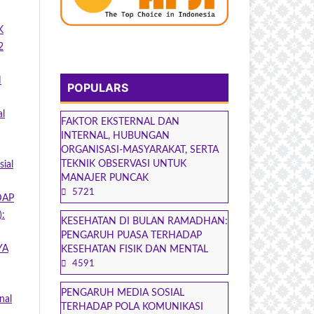
K
2
N
POPULARS
al
FAKTOR EKSTERNAL DAN
INTERNAL, HUBUNGAN
ORGANISASI-MASYARAKAT, SERTA
TEKNIK OBSERVASI UNTUK
sial
MANAJER PUNCAK
5721
DAP
):
KESEHATAN DI BULAN RAMADHAN:
PENGARUH PUASA TERHADAP
YA
KESEHATAN FISIK DAN MENTAL
4591
PENGARUH MEDIA SOSIAL
nal
TERHADAP POLA KOMUNIKASI