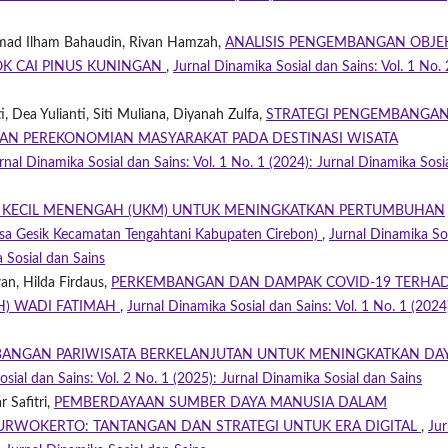
ammad Ilham Bahaudin, Rivan Hamzah,
ANALISIS PENGEMBANGAN OBJE
OK CAI PINUS KUNINGAN
,
Jurnal Dinamika Sosial dan Sains: Vol. 1 No. 
ti, Dea Yulianti, Siti Muliana, Diyanah Zulfa,
STRATEGI PENGEMBANGA
AN PEREKONOMIAN MASYARAKAT PADA DESTINASI WISATA
rnal Dinamika Sosial dan Sains: Vol. 1 No. 1 (2024): Jurnal Dinamika Sosi
KECIL MENENGAH (UKM) UNTUK MENINGKATKAN PERTUMBUHAN
a Gesik Kecamatan Tengahtani Kabupaten Cirebon)
,
Jurnal Dinamika So
a Sosial dan Sains
an, Hilda Firdaus,
PERKEMBANGAN DAN DAMPAK COVID-19 TERHA
H) WADI FATIMAH
,
Jurnal Dinamika Sosial dan Sains: Vol. 1 No. 1 (2024
BANGAN PARIWISATA BERKELANJUTAN UNTUK MENINGKATKAN DA
sial dan Sains: Vol. 2 No. 1 (2025): Jurnal Dinamika Sosial dan Sains
 Safitri,
PEMBERDAYAAN SUMBER DAYA MANUSIA DALAM
URWOKERTO: TANTANGAN DAN STRATEGI UNTUK ERA DIGITAL
,
Jur