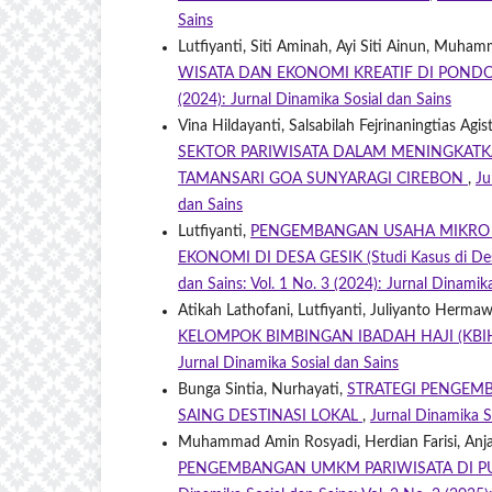
Sains
Lutfiyanti, Siti Aminah, Ayi Siti Ainun, Muh
WISATA DAN EKONOMI KREATIF DI POND
(2024): Jurnal Dinamika Sosial dan Sains
Vina Hildayanti, Salsabilah Fejrinaningtias Agis
SEKTOR PARIWISATA DALAM MENINGKATK
TAMANSARI GOA SUNYARAGI CIREBON
,
Ju
dan Sains
Lutfiyanti,
PENGEMBANGAN USAHA MIKRO 
EKONOMI DI DESA GESIK (Studi Kasus di Des
dan Sains: Vol. 1 No. 3 (2024): Jurnal Dinamik
Atikah Lathofani, Lutfiyanti, Juliyanto Hermaw
KELOMPOK BIMBINGAN IBADAH HAJI (KBI
Jurnal Dinamika Sosial dan Sains
Bunga Sintia, Nurhayati,
STRATEGI PENGEM
SAING DESTINASI LOKAL
,
Jurnal Dinamika So
Muhammad Amin Rosyadi, Herdian Farisi, Anjar
PENGEMBANGAN UMKM PARIWISATA DI P