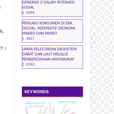
GENERASI Z DALAM INTERAKSI
a
SOSIAL
4294
PERILAKU KONSUMEN DI ERA
DIGITAL: PERSPEKTIF EKONOMI
AN
,
MAKRO DAN MIKRO
3617
XT
UPAYA PELESTARIAN EKOSISTEM
DARAT DAN LAUT MELALUI
PEMBERDAYAAN MASYARAKAT
2742
KEYWORDS
tanah longsor
cultural studies
rasionalitas
globalisasi
beringin
sdgs