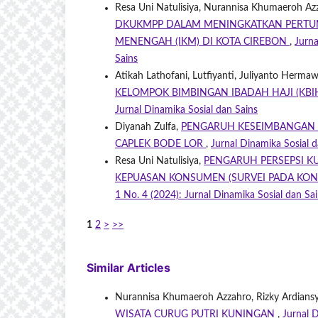
Resa Uni Natulisiya, Nurannisa Khumaeroh Azza
DKUKMPP DALAM MENINGKATKAN PERTUM
MENENGAH (IKM) DI KOTA CIREBON
,
Jurna
Sains
Atikah Lathofani, Lutfiyanti, Juliyanto Hermaw
KELOMPOK BIMBINGAN IBADAH HAJI (KBI
Jurnal Dinamika Sosial dan Sains
Diyanah Zulfa,
PENGARUH KESEIMBANGAN H
CAPLEK BODE LOR
,
Jurnal Dinamika Sosial d
Resa Uni Natulisiya,
PENGARUH PERSEPSI K
KEPUASAN KONSUMEN (SURVEI PADA KON
1 No. 4 (2024): Jurnal Dinamika Sosial dan Sa
1
2
>
>>
Similar Articles
Nurannisa Khumaeroh Azzahro, Rizky Ardiansyah
WISATA CURUG PUTRI KUNINGAN
,
Jurnal D