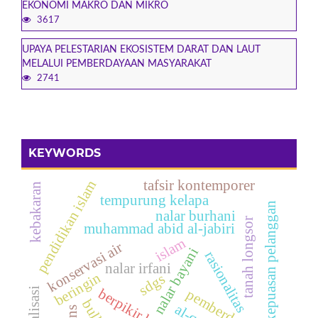
EKONOMI MAKRO DAN MIKRO
3617
UPAYA PELESTARIAN EKOSISTEM DARAT DAN LAUT
MELALUI PEMBERDAYAAN MASYARAKAT
2741
KEYWORDS
tafsir kontemporer
pendidikan islam
kebakaran
tempurung kelapa
kepuasan pelanggan
nalar burhani
tanah longsor
muhammad abid al-jabiri
islam
konservasi air
nalar bayani
rasionalitas
nalar irfani
beringin
sdgs
globalisasi
berpikir kritis
pemberdayaan