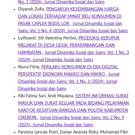
No. 1 (2026): Jurnal Dinamika Sosial dan Sains
Diyanah Zulfa,
PENGARUH KESEIMBANGAN HARGA
DAN LOKASI TERHADAP MINAT BELI KONSUMEN DI
PASAR CAPLEK BODE LOR
,
Jurnal Dinamika Sosial dan
Sains: Vol. 1 No. 4 (2024): Jurnal Dinamika Sosial dan Sains
Lutfiyanti, Siti Valentina Pertiwi,
PRODUKSI KERUPUK
MELARAT DI DESA GESIK: PERKEMBANGAN DAN
HAMBATAN
,
Jurnal Dinamika Sosial dan Sains: Vol. 1 No. 3
(2024): Jurnal Dinamika Sosial dan Sains
Nurul Fitria,
PERILAKU KONSUMEN DI ERA DIGITAL:
PERSPEKTIF EKONOMI MAKRO DAN MIKRO
,
Jurnal
Dinamika Sosial dan Sains: Vol. 1 No. 1 (2024): Jurnal
Dinamika Sosial dan Sains
Kiki Fatma Sari, Andi Maulana,
SISTEM INFORMASI SURAT
MASUK DAN SURAT KELUAR PADA BIDANG PELAYANAN
KANTOR KESATUAN BANGSA DAN POLITIK KABUPATEN
CIREBON
,
Jurnal Dinamika Sosial dan Sains: Vol. 2 No. 9
(2025): Jurnal Dinamika Sosial dan Sains
Fanesha Lencias Putri, Daniar Ananda Rizky, Muhamad Fikri