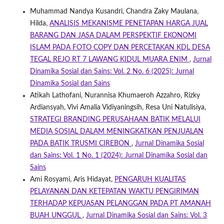
Muhammad Nandya Kusandri, Chandra Zaky Maulana,
Hilda,
ANALISIS MEKANISME PENETAPAN HARGA JUAL
BARANG DAN JASA DALAM PERSPEKTIF EKONOMI
ISLAM PADA FOTO COPY DAN PERCETAKAN KDL DESA
TEGAL REJO RT 7 LAWANG KIDUL MUARA ENIM
,
Jurnal
Dinamika Sosial dan Sains: Vol. 2 No. 6 (2025): Jurnal
Dinamika Sosial dan Sains
Atikah Lathofani, Nurannisa Khumaeroh Azzahro, Rizky
Ardiansyah, Vivi Amalia Vidiyaningsih, Resa Uni Natulisiya,
STRATEGI BRANDING PERUSAHAAN BATIK MELALUI
MEDIA SOSIAL DALAM MENINGKATKAN PENJUALAN
PADA BATIK TRUSMI CIREBON
,
Jurnal Dinamika Sosial
dan Sains: Vol. 1 No. 1 (2024): Jurnal Dinamika Sosial dan
Sains
Ami Rosyami, Aris Hidayat,
PENGARUH KUALITAS
PELAYANAN DAN KETEPATAN WAKTU PENGIRIMAN
TERHADAP KEPUASAN PELANGGAN PADA PT AMANAH
BUAH UNGGUL
,
Jurnal Dinamika Sosial dan Sains: Vol. 3