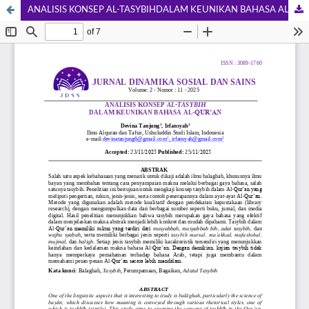
ANALISIS KONSEP AL-TASYBIHDALAM KEUNIKAN BAHASA AL-QUR’AN