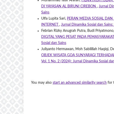
Muhammad Yasir Arafah,
FILANTROPI ISLA
DI YAYASAN AL BIRUNI CIREBON
,
Jurnal Di
Sains
Ulfa Lupita Sari,
PERAN MEDIA SOSIAL DAN
INTERNET
,
Jurnal Dinamika Sosial dan Sains:
Febrian Rizky Anugrah Putra, Budi Priyatmono
DIGITAL YANG PESAT PADA PEMASYARAKA
Sosial dan Sains
Juliyanto Hermawan, Moh Sabilillah Haqiqi, De
OBJEK WISATA GOA SUNYARAGI TERHADA
Vol. 1 No. 2 (2024): Jurnal Dinamika Sosial da
You may also
start an advanced similarity search
for t