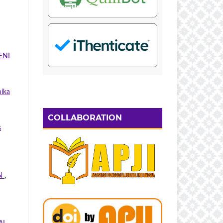
ENI
mika
COLLABORATION
s
RN
,