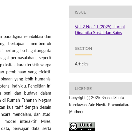
ISSUE
Vol. 2 No. 11 (2025): Jurnal
Dinamika Sosial dan Sains
 paradigma rehabilitasi dan
yang bertujuan membentuk
SECTION
i berfungsi sebagai anggota
agai permasalahan, seperti
Articles
leksitas karakteristik warga
an pembinaan yang efektif.
binaan yang lebih humanis,
nsi individu. Penelitian ini
LICENSE
sis seni dan budaya dalam
Copyright (c) 2025 Bhanad Shofa
an di Rumah Tahanan Negara
Kurniawan, Ade Novita Pramodatiara
an kualitatif dengan desain
(Author)
wancara mendalam, dan studi
 model interaktif Miles,
ata, penyajian data, serta