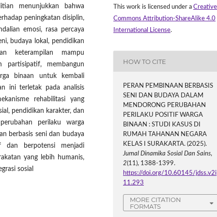
elitian menunjukkan bahwa
This work is licensed under a
Creative
rhadap peningkatan disiplin,
Commons Attribution-ShareAlike 4.0
dalian emosi, rasa percaya
International License
.
eni, budaya lokal, pendidikan
han keterampilan mampu
HOW TO CITE
h partisipatif, membangun
arga binaan untuk kembali
PERAN PEMBINAAN BERBASIS
n ini terletak pada analisis
SENI DAN BUDAYA DALAM
kanisme rehabilitasi yang
MENDORONG PERUBAHAN
ial, pendidikan karakter, dan
PERILAKU POSITIF WARGA
erubahan perilaku warga
BINAAN : STUDI KASUS DI
an berbasis seni dan budaya
RUMAH TAHANAN NEGARA
KELAS I SURAKARTA. (2025).
if dan berpotensi menjadi
Jurnal Dinamika Sosial Dan Sains
,
rakatan yang lebih humanis,
2
(11), 1388-1399.
grasi sosial
https://doi.org/10.60145/jdss.v2i
11.293
MORE CITATION
FORMATS