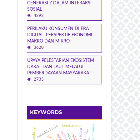
GENERASI Z DALAM INTERAKSI
SOSIAL
4292
PERILAKU KONSUMEN DI ERA
DIGITAL: PERSPEKTIF EKONOMI
MAKRO DAN MIKRO
3620
UPAYA PELESTARIAN EKOSISTEM
DARAT DAN LAUT MELALUI
PEMBERDAYAAN MASYARAKAT
2733
KEYWORDS
keteladanan
berpikir kritis
warga binaan
leaching
sains
sdgs
islam