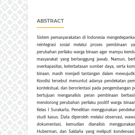
ABSTRACT
Sistem pemasyarakatan di Indonesia mengedepankan
reintegrasi sosial melalui proses pembinaan 
perubahan perilaku warga binaan agar mampu kembal
masyarakat yang bertanggung jawab. Namun, berb
overkapasitas, keterbatasan sumber daya, serta komp
binaan, masih menjadi tantangan dalam mewujudk
Kondisi tersebut menuntut adanya pendekatan pem
kontekstual, dan berorientasi pada pengembangan pote
bertujuan menganalisis peran pembinaan berba
mendorong perubahan perilaku positif warga bina
Kelas I Surakarta. Penelitian menggunakan pendekat
studi kasus. Data diperoleh melalui observasi, wa
dokumentasi, kemudian dianalisis menggunakan
Huberman, dan Saldaña yang meliputi kondensasi d