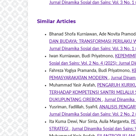
Jurnal Dinamika Sosial dan Sains: Vol. 3 No. 1
Similar Articles
Bhanad Shofa Kurniawan, Ade Novita Pramod
DAN BUDAYA: TRANSFORMASI PERILAKU 
Jurnal Dinamika Sosial dan Sains: Vol. 3 No. 1
Iwan Kurniawan, Budi Priyatmono,
KEPEMIM
Sosial dan Sains: Vol. 2 No. 4 (2025): Jurnal D
Fahreza Yogiya Pramanda, Budi Priyatmono,
K
PEMASYARAKATAN MODERN
,
Jurnal Dinami
Muhammad Yasir Arafah,
PENGARUH KURIKU
TERHADAP KOMPETENSI SANTRI MELALUI
DUKUPUNTANG CIREBON
,
Jurnal Dinamika 
Yusriman, Fadlillah, Syafril,
ANALISIS PENGA
Jurnal Dinamika Sosial dan Sains: Vol. 2 No. 2
Ita Kuma Dewi, Nur Sinta, Aulia Margareta,
PE
STRATEGI
,
Jurnal Dinamika Sosial dan Sains: 