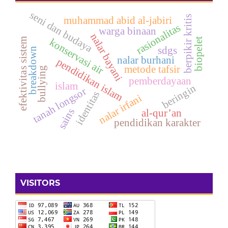
seni dan budaya
berpikir kritis
muhammad abid al-jabiri
rasionalitas
warga binaan
nalar bayani
biopelet
konservasi air
efektivitas sistem
sdgs
breakdown
nalar burhani
pendidikan islam
metode tafsir
bullying
pemberdayaan
islam
beringin
tanah longsor
identitas
nalar irfani
sains
al-qur’an
pendidikan karakter
VISITORS