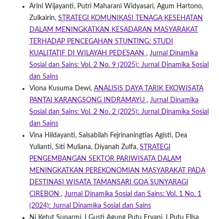
Arini Wijayanti, Putri Maharani Widyasari, Agum Hartono,
Zulkairin,
STRATEGI KOMUNIKASI TENAGA KESEHATAN
DALAM MENINGKATKAN KESADARAN MASYARAKAT
TERHADAP PENCEGAHAN STUNTING: STUDI
KUALITATIF DI WILAYAH PEDESAAN
,
Jurnal Dinamika
Sosial dan Sains: Vol. 2 No. 9 (2025): Jurnal Dinamika Sosial
dan Sains
Viona Kusuma Dewi,
ANALISIS DAYA TARIK EKOWISATA
PANTAI KARANGSONG INDRAMAYU
,
Jurnal Dinamika
Sosial dan Sains: Vol. 2 No. 2 (2025): Jurnal Dinamika Sosial
dan Sains
Vina Hildayanti, Salsabilah Fejrinaningtias Agisti, Dea
Yulianti, Siti Muliana, Diyanah Zulfa,
STRATEGI
PENGEMBANGAN SEKTOR PARIWISATA DALAM
MENINGKATKAN PEREKONOMIAN MASYARAKAT PADA
DESTINASI WISATA TAMANSARI GOA SUNYARAGI
CIREBON
,
Jurnal Dinamika Sosial dan Sains: Vol. 1 No. 1
(2024): Jurnal Dinamika Sosial dan Sains
Ni Ketut Suparmi, I Gusti Agung Putu Eryani, I Putu Ellsa