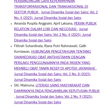
PERBANDINGAN GAYA KEPEMIMPINAN
TRANSFORMASIONAL DAN TRANSAKSIONAL DI
SEKTOR PUBLIK
,
Jurnal Dinamika Sosial dan Sains: Vol. 2
No. 4 (2025): Jurnal Dinamika Sosial dan Sains
Amanda Puspita Anggraini, April Laksana,
PERAN PUBLIK
RELATION DALAM LOBI DAN NEGOSIASI
,
Jurnal
Dinamika Sosial dan Sains: Vol. 2 No. 4 (2025): Jurnal
Dinamika Sosial dan Sains
Fithrah Suhardinata, Riana Putri Rahmawati, Galih
Kurniawan,
HUBUNGAN PENGETAHUAN TENTANG
SWAMEDIKASI OBAT ANTIHISTAMIN DENGAN
PERILAKU PENGGUNAANNYA PADA PASIEN YANG
MEMBELI OBAT TANPA RESEP DI APOTEK JAYAMAHE
,
Jurnal Dinamika Sosial dan Sains: Vol. 2 No. 8 (2025):
Jurnal Dinamika Sosial dan Sains
Siti, Maimuna,
LITERASI SAINS MASYARAKAT DAN
DAMPAKNYA PADA PENGAMBILAN KEPUTUSAN PUBLIK
,
Jurnal Dinamika Sosial dan Sains: Vol. 2 No. 9 (2025):
Jurnal Dinamika Sosial dan Sains