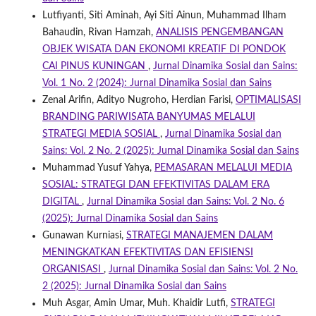
Lutfiyanti, Siti Aminah, Ayi Siti Ainun, Muhammad Ilham
Bahaudin, Rivan Hamzah,
ANALISIS PENGEMBANGAN
OBJEK WISATA DAN EKONOMI KREATIF DI PONDOK
CAI PINUS KUNINGAN
,
Jurnal Dinamika Sosial dan Sains:
Vol. 1 No. 2 (2024): Jurnal Dinamika Sosial dan Sains
Zenal Arifin, Adityo Nugroho, Herdian Farisi,
OPTIMALISASI
BRANDING PARIWISATA BANYUMAS MELALUI
STRATEGI MEDIA SOSIAL
,
Jurnal Dinamika Sosial dan
Sains: Vol. 2 No. 2 (2025): Jurnal Dinamika Sosial dan Sains
Muhammad Yusuf Yahya,
PEMASARAN MELALUI MEDIA
SOSIAL: STRATEGI DAN EFEKTIVITAS DALAM ERA
DIGITAL
,
Jurnal Dinamika Sosial dan Sains: Vol. 2 No. 6
(2025): Jurnal Dinamika Sosial dan Sains
Gunawan Kurniasi,
STRATEGI MANAJEMEN DALAM
MENINGKATKAN EFEKTIVITAS DAN EFISIENSI
ORGANISASI
,
Jurnal Dinamika Sosial dan Sains: Vol. 2 No.
2 (2025): Jurnal Dinamika Sosial dan Sains
Muh Asgar, Amin Umar, Muh. Khaidir Lutfi,
STRATEGI