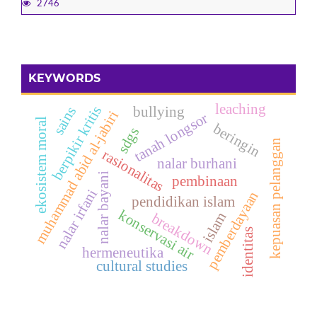
2746
KEYWORDS
leaching
berpikir kritis
bullying
sains
muhammad abid al-jabiri
tanah longsor
ekosistem moral
beringin
sdgs
kepuasan pelanggan
rasionalitas
nalar burhani
nalar bayani
pembinaan
nalar irfani
pemberdayaan
pendidikan islam
konservasi air
islam
breakdown
identitas
hermeneutika
cultural studies