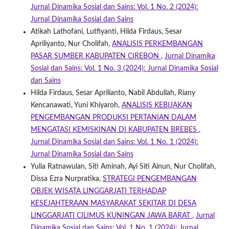
Jurnal Dinamika Sosial dan Sains: Vol. 1 No. 2 (2024):
Jurnal Dinamika Sosial dan Sains
Atikah Lathofani, Lutfiyanti, Hilda Firdaus, Sesar
Apriliyanto, Nur Cholifah,
ANALISIS PERKEMBANGAN
PASAR SUMBER KABUPATEN CIREBON
,
Jurnal Dinamika
Sosial dan Sains: Vol. 1 No. 3 (2024): Jurnal Dinamika Sosial
dan Sains
Hilda Firdaus, Sesar Aprilianto, Nabil Abdullah, Riany
Kencanawati, Yuni Khiyaroh,
ANALISIS KEBIJAKAN
PENGEMBANGAN PRODUKSI PERTANIAN DALAM
MENGATASI KEMISKINAN DI KABUPATEN BREBES
,
Jurnal Dinamika Sosial dan Sains: Vol. 1 No. 1 (2024):
Jurnal Dinamika Sosial dan Sains
Yulia Ratnawulan, Siti Aminah, Ayi Siti Ainun, Nur Cholifah,
Dissa Ezra Nurpratika,
STRATEGI PENGEMBANGAN
OBJEK WISATA LINGGARJATI TERHADAP
KESEJAHTERAAN MASYARAKAT SEKITAR DI DESA
LINGGARJATI CILIMUS KUNINGAN JAWA BARAT
,
Jurnal
Dinamika Sosial dan Sains: Vol. 1 No. 1 (2024): Jurnal