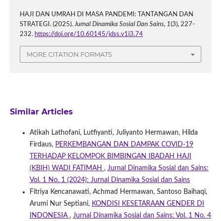
HAJI DAN UMRAH DI MASA PANDEMI: TANTANGAN DAN
STRATEGI. (2025).
Jurnal Dinamika Sosial Dan Sains
,
1
(3), 227-
232.
https://doi.org/10.60145/jdss.v1i3.74
MORE CITATION FORMATS
Similar Articles
Atikah Lathofani, Lutfiyanti, Juliyanto Hermawan, Hilda
Firdaus,
PERKEMBANGAN DAN DAMPAK COVID-19
TERHADAP KELOMPOK BIMBINGAN IBADAH HAJI
(KBIH) WADI FATIMAH
,
Jurnal Dinamika Sosial dan Sains:
Vol. 1 No. 1 (2024): Jurnal Dinamika Sosial dan Sains
Fitriya Kencanawati, Achmad Hermawan, Santoso Baihaqi,
Arumi Nur Septiani,
KONDISI KESETARAAN GENDER DI
INDONESIA
,
Jurnal Dinamika Sosial dan Sains: Vol. 1 No. 4