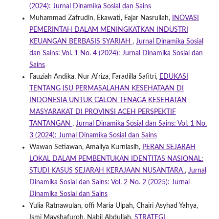
(2024): Jurnal Dinamika Sosial dan Sains
Muhammad Zafrudin, Ekawati, Fajar Nasrullah,
INOVASI
PEMERINTAH DALAM MENINGKATKAN INDUSTRI
KEUANGAN BERBASIS SYARIAH
,
Jurnal Dinamika Sosial
dan Sains: Vol. 1 No. 4 (2024): Jurnal Dinamika Sosial dan
Sains
Fauziah Andika, Nur Afriza, Faradilla Safitri,
EDUKASI
TENTANG ISU PERMASALAHAN KESEHATAAN DI
INDONESIA UNTUK CALON TENAGA KESEHATAN
MASYARAKAT DI PROVINSI ACEH PERSPEKTIF
TANTANGAN
,
Jurnal Dinamika Sosial dan Sains: Vol. 1 No.
3 (2024): Jurnal Dinamika Sosial dan Sains
Wawan Setiawan, Amaliya Kurniasih,
PERAN SEJARAH
LOKAL DALAM PEMBENTUKAN IDENTITAS NASIONAL:
STUDI KASUS SEJARAH KERAJAAN NUSANTARA
,
Jurnal
Dinamika Sosial dan Sains: Vol. 2 No. 2 (2025): Jurnal
Dinamika Sosial dan Sains
Yulia Ratnawulan, offi Maria Ulpah, Chairi Asyhad Yahya,
Ismi Mayshafuroh, Nabil Abdullah,
STRATEGI