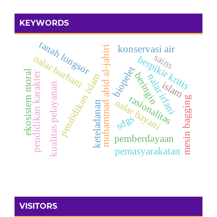
KEYWORDS
tanah longsor
konservasi air
muhammad abid al-jabiri
sains
nalar burhani
berpikir kritis
biopelet
ekosistem moral
pendidikan karakter
beringin
pendidikan islam
nalar irfani
islam
kualitas pelayanan
rasionalitas
mesin bagging
nalar bayani
keteladanan
sdgs
pemberdayaan
pemasyarakatan
VISITORS