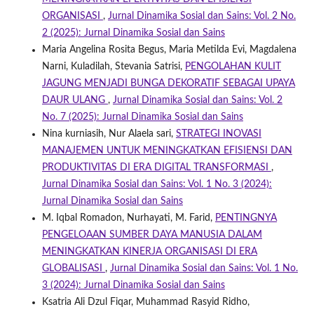
ORGANISASI
,
Jurnal Dinamika Sosial dan Sains: Vol. 2 No.
2 (2025): Jurnal Dinamika Sosial dan Sains
Maria Angelina Rosita Begus, Maria Metilda Evi, Magdalena
Narni, Kuladilah, Stevania Satrisi,
PENGOLAHAN KULIT
JAGUNG MENJADI BUNGA DEKORATIF SEBAGAI UPAYA
DAUR ULANG
,
Jurnal Dinamika Sosial dan Sains: Vol. 2
No. 7 (2025): Jurnal Dinamika Sosial dan Sains
Nina kurniasih, Nur Alaela sari,
STRATEGI INOVASI
MANAJEMEN UNTUK MENINGKATKAN EFISIENSI DAN
PRODUKTIVITAS DI ERA DIGITAL TRANSFORMASI
,
Jurnal Dinamika Sosial dan Sains: Vol. 1 No. 3 (2024):
Jurnal Dinamika Sosial dan Sains
M. Iqbal Romadon, Nurhayati, M. Farid,
PENTINGNYA
PENGELOAAN SUMBER DAYA MANUSIA DALAM
MENINGKATKAN KINERJA ORGANISASI DI ERA
GLOBALISASI
,
Jurnal Dinamika Sosial dan Sains: Vol. 1 No.
3 (2024): Jurnal Dinamika Sosial dan Sains
Ksatria Ali Dzul Fiqar, Muhammad Rasyid Ridho,