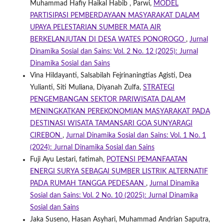
Muhammad Hafiy Haikal Habib , Parwi,
MODEL
PARTISIPASI PEMBERDAYAAN MASYARAKAT DALAM
UPAYA PELESTARIAN SUMBER MATA AIR
BERKELANJUTAN DI DESA WATES PONOROGO
,
Jurnal
Dinamika Sosial dan Sains: Vol. 2 No. 12 (2025): Jurnal
Dinamika Sosial dan Sains
Vina Hildayanti, Salsabilah Fejrinaningtias Agisti, Dea
Yulianti, Siti Muliana, Diyanah Zulfa,
STRATEGI
PENGEMBANGAN SEKTOR PARIWISATA DALAM
MENINGKATKAN PEREKONOMIAN MASYARAKAT PADA
DESTINASI WISATA TAMANSARI GOA SUNYARAGI
CIREBON
,
Jurnal Dinamika Sosial dan Sains: Vol. 1 No. 1
(2024): Jurnal Dinamika Sosial dan Sains
Fuji Ayu Lestari, fatimah,
POTENSI PEMANFAATAN
ENERGI SURYA SEBAGAI SUMBER LISTRIK ALTERNATIF
PADA RUMAH TANGGA PEDESAAN
,
Jurnal Dinamika
Sosial dan Sains: Vol. 2 No. 10 (2025): Jurnal Dinamika
Sosial dan Sains
Jaka Suseno, Hasan Asyhari, Muhammad Andrian Saputra,