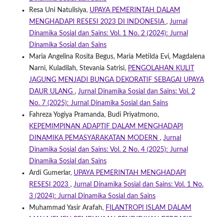
Resa Uni Natulisiya,
UPAYA PEMERINTAH DALAM
MENGHADAPI RESESI 2023 DI INDONESIA
,
Jurnal
Dinamika Sosial dan Sains: Vol. 1 No. 2 (2024): Jurnal
Dinamika Sosial dan Sains
Maria Angelina Rosita Begus, Maria Metilda Evi, Magdalena
Narni, Kuladilah, Stevania Satrisi,
PENGOLAHAN KULIT
JAGUNG MENJADI BUNGA DEKORATIF SEBAGAI UPAYA
DAUR ULANG
,
Jurnal Dinamika Sosial dan Sains: Vol. 2
No. 7 (2025): Jurnal Dinamika Sosial dan Sains
Fahreza Yogiya Pramanda, Budi Priyatmono,
KEPEMIMPINAN ADAPTIF DALAM MENGHADAPI
DINAMIKA PEMASYARAKATAN MODERN
,
Jurnal
Dinamika Sosial dan Sains: Vol. 2 No. 4 (2025): Jurnal
Dinamika Sosial dan Sains
Ardi Gumerlar,
UPAYA PEMERINTAH MENGHADAPI
RESESI 2023
,
Jurnal Dinamika Sosial dan Sains: Vol. 1 No.
3 (2024): Jurnal Dinamika Sosial dan Sains
Muhammad Yasir Arafah,
FILANTROPI ISLAM DALAM