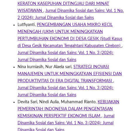
KERATON KASEPUHAN DITINGJAU DARI MINAT
WISATAWAN
,
Jurnal Dinamika Sosial dan Sains: Vol. 1 No.
2 (2024): Jurnal Dinamika Sosial dan Sains
Lutfiyanti,
PENGEMBANGAN USAHA MIKRO KECIL
MENENGAH (UKM) UNTUK MENINGKATKAN
PERTUMBUHAN EKONOMI DI DESA GESIK (Studi Kasus
di Desa Gesik Kecamatan Tengahtani Kabupaten Cirebon)
,
Jurnal Dinamika Sosial dan Sains: Vol. 1 No. 3 (2024):
Jurnal Dinamika Sosial dan Sains
Nina kurniasih, Nur Alaela sari,
STRATEGI INOVASI
MANAJEMEN UNTUK MENINGKATKAN EFISIENSI DAN
PRODUKTIVITAS DI ERA DIGITAL TRANSFORMASI
,
Jurnal Dinamika Sosial dan Sains: Vol. 1 No. 3 (2024):
Jurnal Dinamika Sosial dan Sains
Devita Sari, Nindi Aulia, Muhammad Rianto,
KEBIJAKAN
PEMERINTAH INDONESIA DALAM PENGENTASAN
KEMISKINAN PERSPEKTIF EKONOMI ISLAM
,
Jurnal
Dinamika Sosial dan Sains: Vol. 1 No. 3 (2024): Jurnal
Dinamika Sosial dan Sains