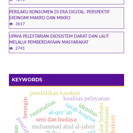
PERILAKU KONSUMEN DI ERA DIGITAL: PERSPEKTIF
EKONOMI MAKRO DAN MIKRO
3617
UPAYA PELESTARIAN EKOSISTEM DARAT DAN LAUT
MELALUI PEMBERDAYAAN MASYARAKAT
2741
KEYWORDS
pendidikan karakter
kualitas pelayanan
beringin
rasionalitas
tanah longsor
identitas
nalar burhani
pembinaan
al-qur’an
seni dan budaya
muhammad abid al-jabiri
sdgs