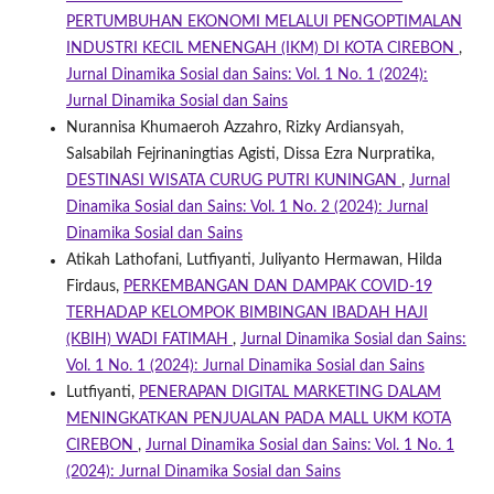
PERTUMBUHAN EKONOMI MELALUI PENGOPTIMALAN
INDUSTRI KECIL MENENGAH (IKM) DI KOTA CIREBON
,
Jurnal Dinamika Sosial dan Sains: Vol. 1 No. 1 (2024):
Jurnal Dinamika Sosial dan Sains
Nurannisa Khumaeroh Azzahro, Rizky Ardiansyah,
Salsabilah Fejrinaningtias Agisti, Dissa Ezra Nurpratika,
DESTINASI WISATA CURUG PUTRI KUNINGAN
,
Jurnal
Dinamika Sosial dan Sains: Vol. 1 No. 2 (2024): Jurnal
Dinamika Sosial dan Sains
Atikah Lathofani, Lutfiyanti, Juliyanto Hermawan, Hilda
Firdaus,
PERKEMBANGAN DAN DAMPAK COVID-19
TERHADAP KELOMPOK BIMBINGAN IBADAH HAJI
(KBIH) WADI FATIMAH
,
Jurnal Dinamika Sosial dan Sains:
Vol. 1 No. 1 (2024): Jurnal Dinamika Sosial dan Sains
Lutfiyanti,
PENERAPAN DIGITAL MARKETING DALAM
MENINGKATKAN PENJUALAN PADA MALL UKM KOTA
CIREBON
,
Jurnal Dinamika Sosial dan Sains: Vol. 1 No. 1
(2024): Jurnal Dinamika Sosial dan Sains