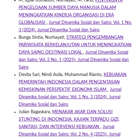
M. Iqbal Romadon, Nurhayati, M. Farid,
PENTINGNYA
PENGELOAAN SUMBER DAYA MANUSIA DALAM
MENINGKATKAN KINERJA ORGANISASI DI ERA
GLOBALISASI
,
Jurnal Dinamika Sosial dan Sains: Vol. 1 No.
3 (2024): Jurnal Dinamika Sosial dan Sains
Bunga Sintia, Nurhayati,
STRATEGI PENGEMBANGAN
PARIWISATA BERKELANJUTAN UNTUK MENINGKATKAN
DAYA SAING DESTINASI LOKAL
,
Jurnal Dinamika Sosial
dan Sains: Vol. 2 No. 1 (2025): Jurnal Dinamika Sosial dan
Sains
Devita Sari, Nindi Aulia, Muhammad Rianto,
KEBIJAKAN
PEMERINTAH INDONESIA DALAM PENGENTASAN
KEMISKINAN PERSPEKTIF EKONOMI ISLAM
,
Jurnal
Dinamika Sosial dan Sains: Vol. 1 No. 3 (2024): Jurnal
Dinamika Sosial dan Sains
Julian Bagaskara,
MENAKAR AKAR DAN SOLUSI
STUNTING DI INDONESIA: KAJIAN TERPADU GIZI,
SANITASI, DAN INTERVENSI KEBIJAKAN
,
Jurnal
Dinamika Sosial dan Sains: Vol. 2 No. 4 (2025): Jurnal