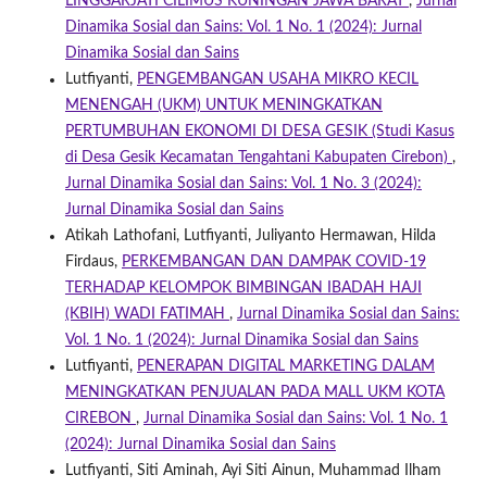
LINGGARJATI CILIMUS KUNINGAN JAWA BARAT
,
Jurnal
Dinamika Sosial dan Sains: Vol. 1 No. 1 (2024): Jurnal
Dinamika Sosial dan Sains
Lutfiyanti,
PENGEMBANGAN USAHA MIKRO KECIL
MENENGAH (UKM) UNTUK MENINGKATKAN
PERTUMBUHAN EKONOMI DI DESA GESIK (Studi Kasus
di Desa Gesik Kecamatan Tengahtani Kabupaten Cirebon)
,
Jurnal Dinamika Sosial dan Sains: Vol. 1 No. 3 (2024):
Jurnal Dinamika Sosial dan Sains
Atikah Lathofani, Lutfiyanti, Juliyanto Hermawan, Hilda
Firdaus,
PERKEMBANGAN DAN DAMPAK COVID-19
TERHADAP KELOMPOK BIMBINGAN IBADAH HAJI
(KBIH) WADI FATIMAH
,
Jurnal Dinamika Sosial dan Sains:
Vol. 1 No. 1 (2024): Jurnal Dinamika Sosial dan Sains
Lutfiyanti,
PENERAPAN DIGITAL MARKETING DALAM
MENINGKATKAN PENJUALAN PADA MALL UKM KOTA
CIREBON
,
Jurnal Dinamika Sosial dan Sains: Vol. 1 No. 1
(2024): Jurnal Dinamika Sosial dan Sains
Lutfiyanti, Siti Aminah, Ayi Siti Ainun, Muhammad Ilham