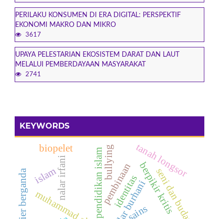
PERILAKU KONSUMEN DI ERA DIGITAL: PERSPEKTIF
EKONOMI MAKRO DAN MIKRO
3617
UPAYA PELESTARIAN EKOSISTEM DARAT DAN LAUT
MELALUI PEMBERDAYAAN MASYARAKAT
2741
KEYWORDS
tanah longsor
biopelet
bullying
pendidikan islam
nalar irfani
berpikir kritis
pembinaan
islam
seni dan budaya
regresi linier berganda
identitas
nalar burhani
sains